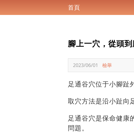
首頁
腳上一穴，從頭到
2023/06/01
檢舉
足通谷穴位于小腳趾
取穴方法是沿小趾向
足通谷穴是保命健康
問題。