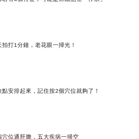
天拍打1分鐘，老花眼一掃光！
快點安排起來，記住按2個穴位就夠了！
個穴位通肝膽，五大疾病一掃空