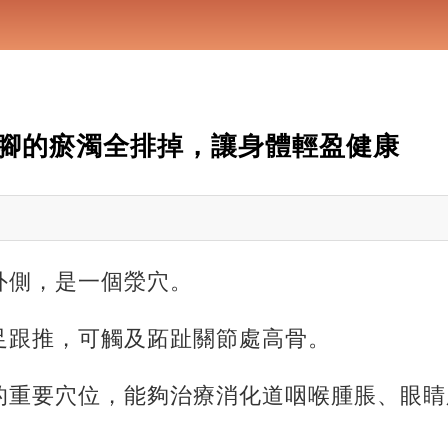
腳的瘀濁全排掉，讓身體輕盈健康
外側，是一個滎穴。
足跟推，可觸及跖趾關節處高骨。
的重要穴位，能夠治療消化道咽喉腫脹、眼睛