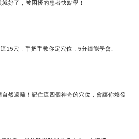
然就好了，被困擾的患者快點學！
非這15穴，手把手教你定穴位，5分鐘能學會。
病自然遠離！記住這四個神奇的穴位，會讓你煥發