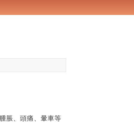
腫脹、頭痛、暈車等