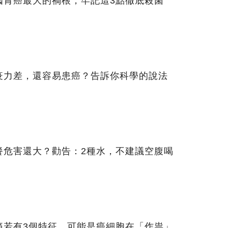
國胃癌最大的禍根，牢記這3點徹底殺菌
疫力差，還容易患癌？告訴你科學的說法
餐危害還大？勸告：2種水，不建議空腹喝
痛若有3個特征，可能是癌細胞在「作祟」