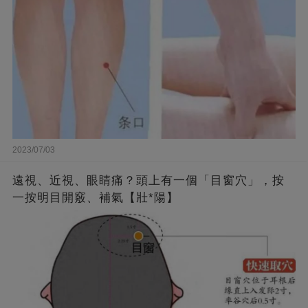
2023/07/03
遠視、近視、眼睛痛？頭上有一個「目窗穴」，按
一按明目開竅、補氣【壯*陽】