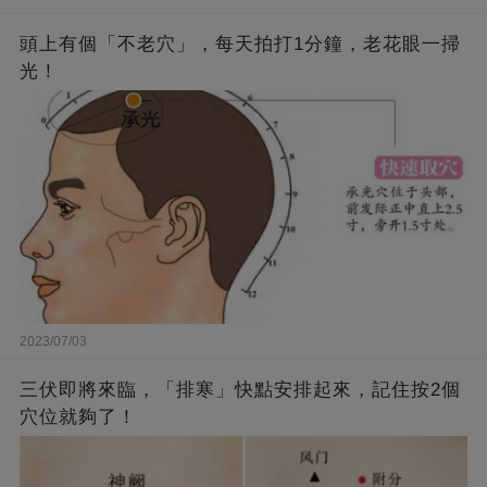
頭上有個「不老穴」，每天拍打1分鐘，老花眼一掃
光！
2023/07/03
三伏即將來臨，「排寒」快點安排起來，記住按2個
穴位就夠了！