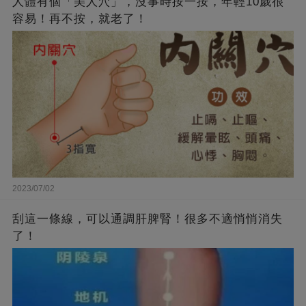
人體有個「美人穴」，沒事時按一按，年輕10歲很
容易！再不按，就老了！
2023/07/02
刮這一條線，可以通調肝脾腎！很多不適悄悄消失
了！