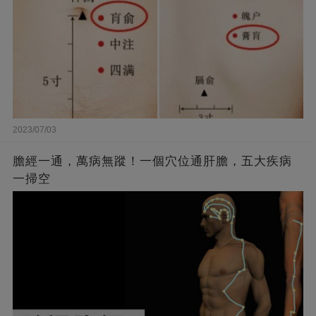
2023/07/03
膽經一通，萬病無蹤！一個穴位通肝膽，五大疾病
一掃空