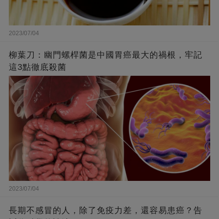
2023/07/04
柳葉刀：幽門螺桿菌是中國胃癌最大的禍根，牢記
這3點徹底殺菌
2023/07/04
長期不感冒的人，除了免疫力差，還容易患癌？告