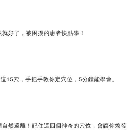
然就好了，被困擾的患者快點學！
非這15穴，手把手教你定穴位，5分鐘能學會。
病自然遠離！記住這四個神奇的穴位，會讓你煥發