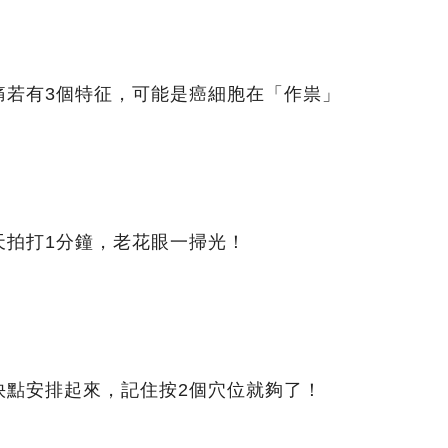
痛若有3個特征，可能是癌細胞在「作祟」
天拍打1分鐘，老花眼一掃光！
快點安排起來，記住按2個穴位就夠了！