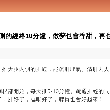
側的經絡10分鐘，做夢也會香甜，再
一推大腿內側的肝經，能疏肝理氣、清肝去火
根部開始，每天推5-10分鐘。疏通肝經的
了，肝好了，睡眠好了，脾胃也會好起來！