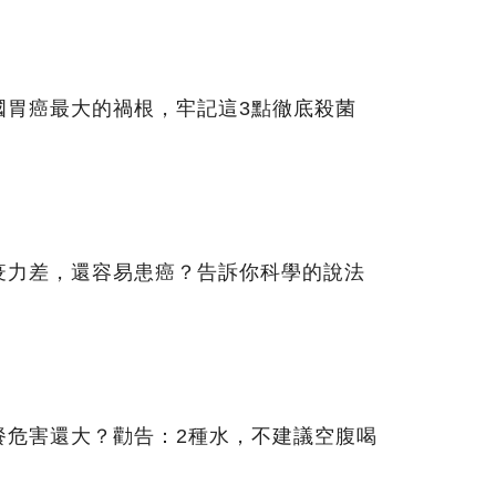
國胃癌最大的禍根，牢記這3點徹底殺菌
疫力差，還容易患癌？告訴你科學的說法
餐危害還大？勸告：2種水，不建議空腹喝