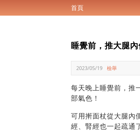
首頁
睡覺前，推大腿內
2023/05/19
檢舉
每天晚上睡覺前，推
部氣色！
可用搟面杖從大腿內側
經、腎經也一起疏通