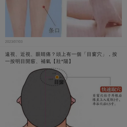
2023/07/03
遠視、近視、眼睛痛？頭上有一個「目窗穴」，按
一按明目開竅、補氣【壯*陽】