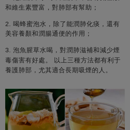
和維生素豐富，對肺部有幫助；
2. 喝蜂蜜泡水，除了能潤肺化痰，還有
美容養顏和潤腸通便的作用；
3. 泡魚腥草水喝，對潤肺滋補和減少煙
毒傷害有好處。
以上三種方法都有利于
養護肺部，尤其適合長期吸煙的人。