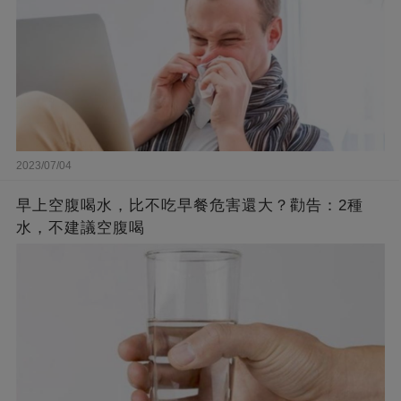
2023/07/04
早上空腹喝水，比不吃早餐危害還大？勸告：2種
水，不建議空腹喝