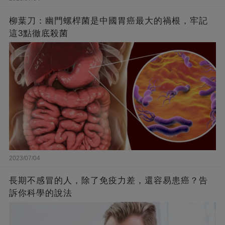
柳葉刀：幽門螺桿菌是中國胃癌最大的禍根，牢記
這3點徹底殺菌
2023/07/04
長期不感冒的人，除了免疫力差，還容易患癌？告
訴你科學的說法