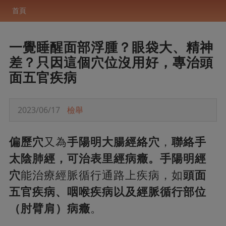
首頁
一覺睡醒面部浮腫？眼袋大、精神
差？只因這個穴位沒用好，專治頭
面五官疾病
2023/06/17
檢舉
偏歷穴
又為
手陽明大腸經絡穴
，
聯絡手
太陰肺經，可治表里經病癥。手陽明經
穴
能治療經脈循行通路上疾病，如
頭面
五官疾病、咽喉疾病以及經脈循行部位
（肘臂肩）病癥
。