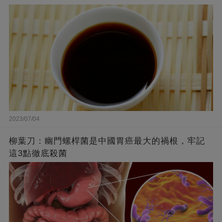
2023/07/04
柳葉刀：幽門螺桿菌是中國胃癌最大的禍根，牢記
這3點徹底殺菌