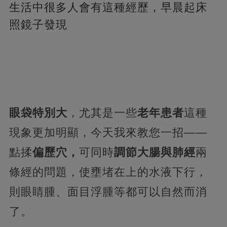
生活中很多人會有這種經歷，
早晨起床
照鏡子發現
眼袋特別大
，尤其是一些
老年患者
這種
現象更加明顯，今天我來教您一招——
點揉
偏歷穴，
可同時
調節大腸與肺經
兩
條經的問題，使壅堵在上的水液下行，
則眼睛腫、面目浮腫等都可以自然而消
了。