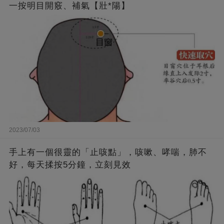
一按明目開竅、補氣【壯*陽】
2023/07/03
手上有一個很靈的「止咳點」，咳嗽、哮喘，肺不
好，每天揉按5分鐘，立刻見效