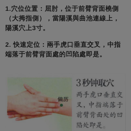
1.穴位位置：屈肘，位于前臂背面橈側
（大拇指側），當陽溪與曲池連線上，
陽溪穴上3寸。
2. 快速定位：兩手虎口垂直交叉，中指
端落于前臂背面處的凹陷處即是。