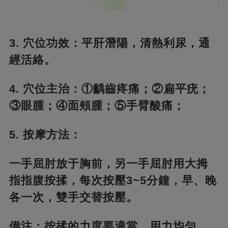
3. 穴位功效：平肝潛陽，清熱利尿，通
經活絡。
4. 穴位主治：①齲齒疼痛；②扁平疣；
③眼腫；④面頰腫；⑤手臂酸痛；
5. 按摩方法：
一手屈肘放于胸前，另一手屈肘用大拇
指指腹按揉，每次按壓3~5分鐘，早、晚
各一次，雙手交替按壓。
備注：按揉的力度要適當，用力均勻，