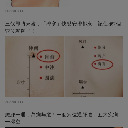
2023/07/03
三伏即將來臨，「排寒」快點安排起來，記住按2個
穴位就夠了！
2023/07/03
膽經一通，萬病無蹤！一個穴位通肝膽，五大疾病
一掃空