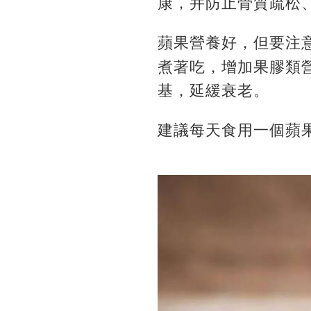
康，并防止骨質疏松
蘋果營養好，但要注
煮著吃，
增加果膠類
基，延緩衰老。
建議每天食用一個蘋