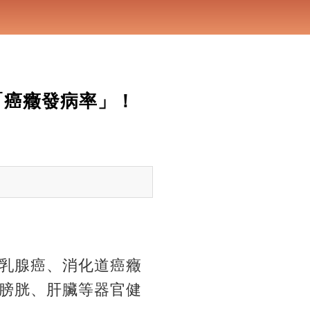
「癌癥發病率」！
乳腺癌、消化道癌癥
膀胱、肝臟等器官健