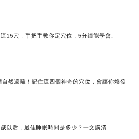
非這15穴，手把手教你定穴位，5分鐘能學會。
病自然遠離！記住這四個神奇的穴位，會讓你煥發
5歲以后，最佳睡眠時間是多少？一文講清