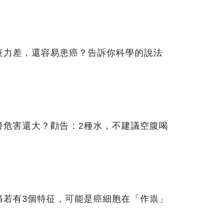
疫力差，還容易患癌？告訴你科學的說法
餐危害還大？勸告：2種水，不建議空腹喝
痛若有3個特征，可能是癌細胞在「作祟」