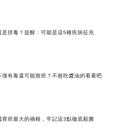
還是排毒？提醒：可能是這5種疾病征兆
不僅有毒還可能致癌？不敢吃醬油的看看吧
國胃癌最大的禍根，牢記這3點徹底殺菌