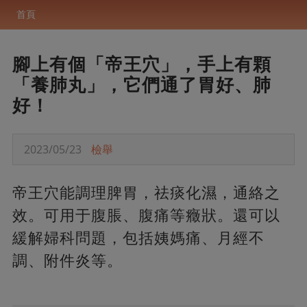
首頁
腳上有個「帝王穴」，手上有顆
「養肺丸」，它們通了胃好、肺
好！
2023/05/23
檢舉
帝王穴能調理脾胃，祛痰化濕，通絡之
效。可用于腹脹、腹痛等癥狀。還可以
緩解婦科問題，包括姨媽痛、月經不
調、附件炎等。