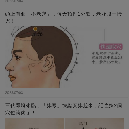
2023/07/04
頭上有個「不老穴」，每天拍打1分鐘，老花眼一掃
光！
2023/07/03
三伏即將來臨，「排寒」快點安排起來，記住按2個
穴位就夠了！