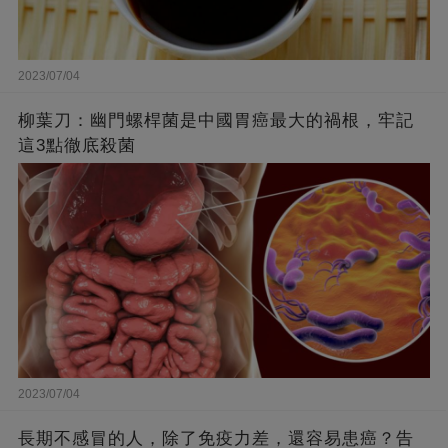
2023/07/04
柳葉刀：幽門螺桿菌是中國胃癌最大的禍根，牢記
這3點徹底殺菌
2023/07/04
長期不感冒的人，除了免疫力差，還容易患癌？告