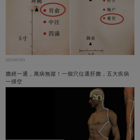
2023/07/03
膽經一通，萬病無蹤！一個穴位通肝膽，五大疾病
一掃空