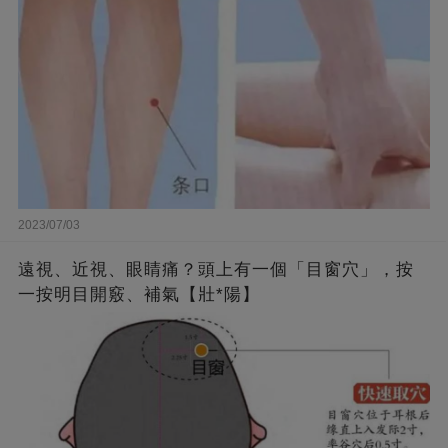
2023/07/03
遠視、近視、眼睛痛？頭上有一個「目窗穴」，按
一按明目開竅、補氣【壯*陽】