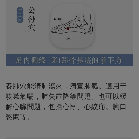
養肺穴能清肺瀉火，清宣肺氣。適用于
咳嗽氣喘，肺失肅降等問題。也可以緩
解心臟問題，包括心悸、心絞痛、胸口
憋悶等。