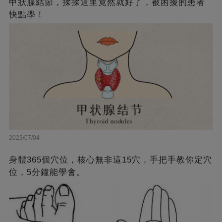
甲狀腺結節，揉揉這里竟然就好了，被困擾的患者
快點學！
2023/07/04
身體365個穴位，核心無非這15穴，手把手教你定穴
位，5分鐘能學會。