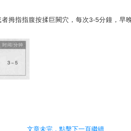
或者拇指指腹按揉巨闕穴，每次3-5分鐘，早
文章未完，點擊下一頁繼續