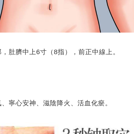
部，肚臍中上6寸（8指），前正中線上。
氣、寧心安神、滋陰降火、活血化瘀。