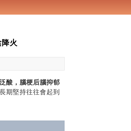
陰降火
泛酸，腦梗后腦抑郁
長期堅持往往會起到