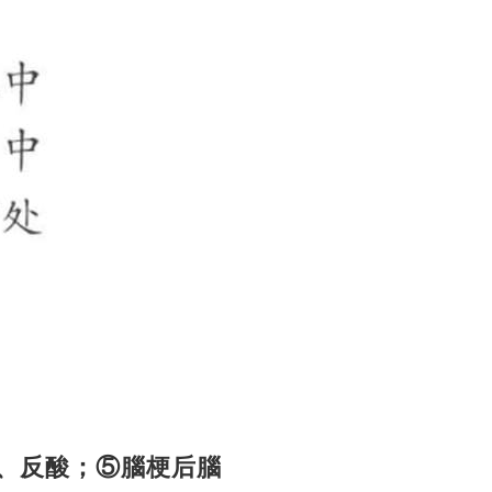
痛、反酸；⑤腦梗后腦