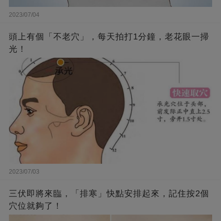
2023/07/04
頭上有個「不老穴」，每天拍打1分鐘，老花眼一掃
光！
2023/07/03
三伏即將來臨，「排寒」快點安排起來，記住按2個
穴位就夠了！