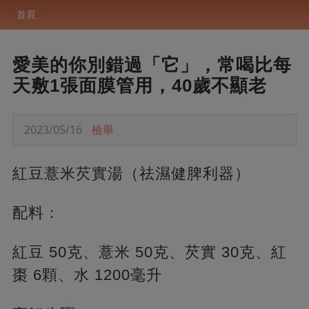
首頁
愛美的你別錯過「它」，常喝比每
天敷1張面膜管用，40歲不顯老
2023/05/16
檢舉
紅豆薏米芡實湯（祛濕健脾利器）
配料：
紅豆 50克、薏米 50克、芡實 30克、紅
棗 6顆、水 1200毫升