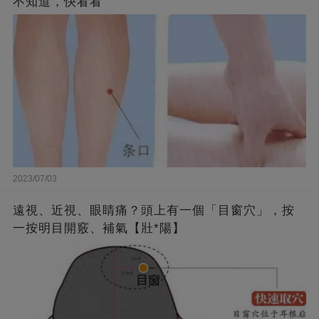
不知道，快看看
2023/07/03
遠視、近視、眼睛痛？頭上有一個「目窗穴」，按
一按明目開竅、補氣【壯*陽】