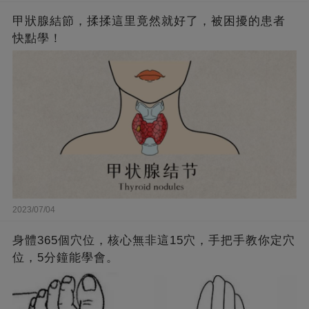
甲狀腺結節，揉揉這里竟然就好了，被困擾的患者
快點學！
2023/07/04
身體365個穴位，核心無非這15穴，手把手教你定穴
位，5分鐘能學會。