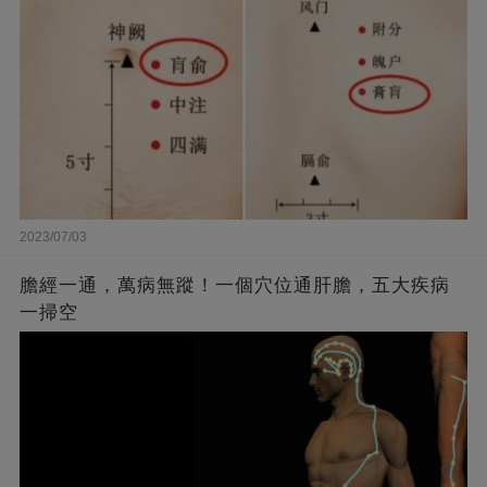
2023/07/03
膽經一通，萬病無蹤！一個穴位通肝膽，五大疾病
一掃空