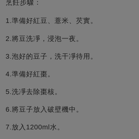
烹飪步驟：
1.準備好紅豆、薏米、芡實。
2.將豆洗凈，浸泡一夜。
3.泡好的豆子，洗干凈待用。
4.準備好紅棗。
5.洗凈去除棗核。
6.將豆子放入破壁機中。
7.放入1200ml水。