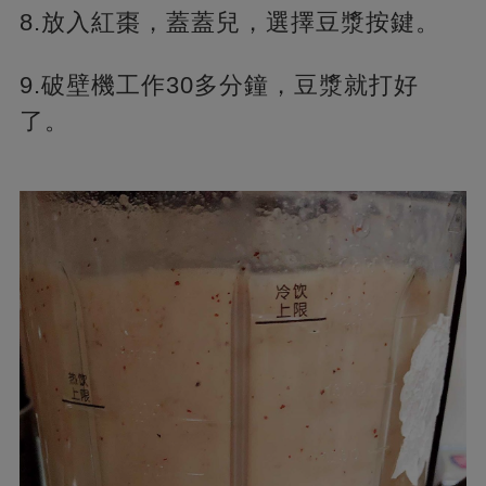
8.放入紅棗，蓋蓋兒，選擇豆漿按鍵。
9.破壁機工作30多分鐘，豆漿就打好
了。