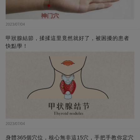
2023/07/04
甲狀腺結節，揉揉這里竟然就好了，被困擾的患者
快點學！
2023/07/04
身體365個穴位，核心無非這15穴，手把手教你定穴