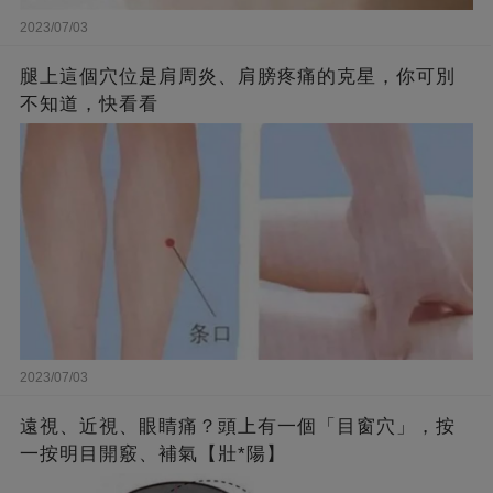
2023/07/03
腿上這個穴位是肩周炎、肩膀疼痛的克星，你可別
不知道，快看看
2023/07/03
遠視、近視、眼睛痛？頭上有一個「目窗穴」，按
一按明目開竅、補氣【壯*陽】