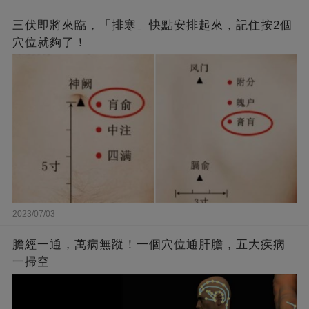
三伏即將來臨，「排寒」快點安排起來，記住按2個
穴位就夠了！
2023/07/03
膽經一通，萬病無蹤！一個穴位通肝膽，五大疾病
一掃空