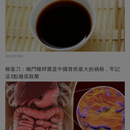
2023/07/04
柳葉刀：幽門螺桿菌是中國胃癌最大的禍根，牢記
這3點徹底殺菌