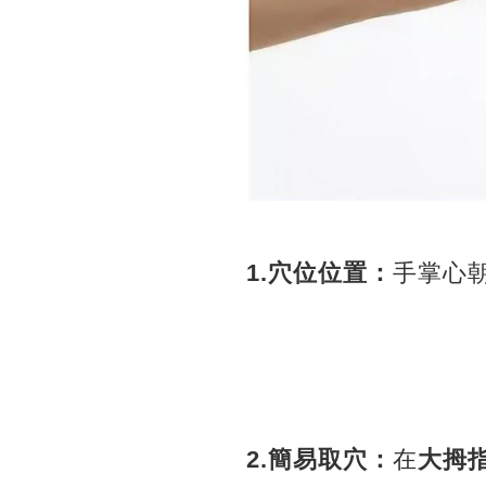
1.穴位位置：
手掌心
2.簡易取穴：
在
大拇