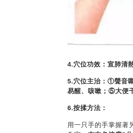
4.穴位功效：宣肺清
5.穴位主治：①聲音
易醒、咳嗽；⑤大便
6.按揉方法：
用一只手的手掌握著