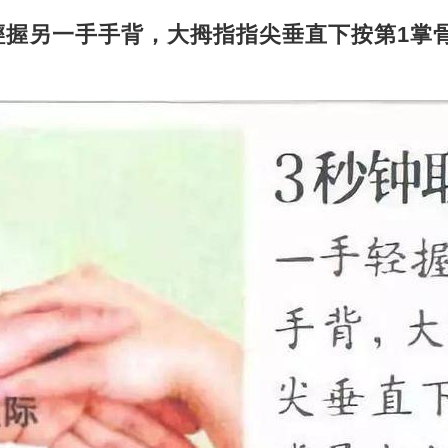
輕握另一手手背，大拇指指尖垂直下按第1掌