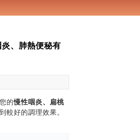
咽炎、肺熱便秘有
您的
慢性咽炎、扁桃
到較好的調理效果。