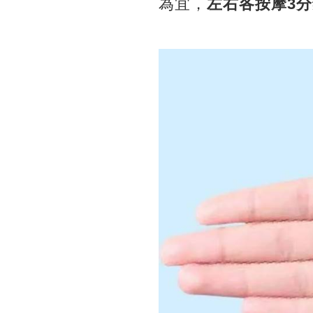
為宜，
左右各按摩3