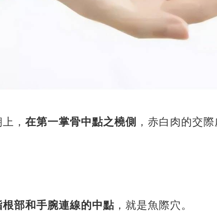
朝上，
在第一掌骨中點之橈側
，赤白肉的交際
指根部和手腕連線的中點
，就是魚際穴。