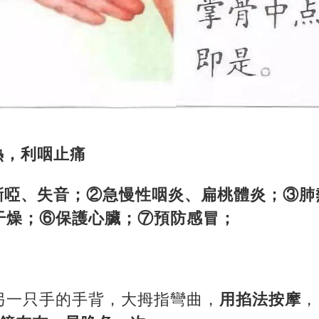
熱，利咽止痛
嘶啞、失音；②急慢性咽炎、扁桃體炎；③肺熱
干燥；⑥保護心臟；⑦預防感冒；
另一只手的手背，大拇指彎曲，
用掐法按摩
，