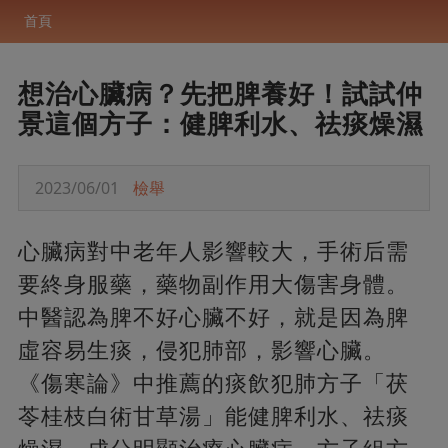
首頁
想治心臟病？先把脾養好！試試仲
景這個方子：健脾利水、祛痰燥濕
2023/06/01
檢舉
心臟病對中老年人影響較大，手術后需
要終身服藥，藥物副作用大傷害身體。
中醫認為脾不好心臟不好，就是因為脾
虛容易生痰，侵犯肺部，影響心臟。
《傷寒論》中推薦的痰飲犯肺方子「茯
苓桂枝白術甘草湯」能健脾利水、祛痰