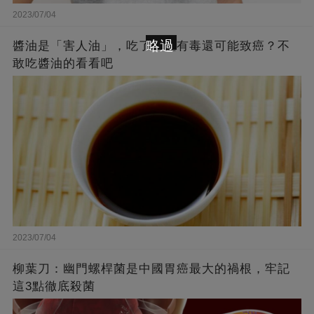
2023/07/04
略過
醬油是「害人油」，吃了不僅有毒還可能致癌？不
敢吃醬油的看看吧
2023/07/04
柳葉刀：幽門螺桿菌是中國胃癌最大的禍根，牢記
這3點徹底殺菌