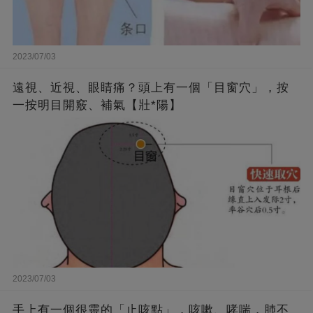
2023/07/03
遠視、近視、眼睛痛？頭上有一個「目窗穴」，按
一按明目開竅、補氣【壯*陽】
2023/07/03
手上有一個很靈的「止咳點」，咳嗽、哮喘，肺不