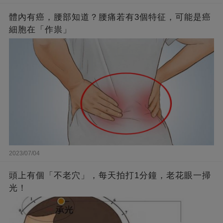
體內有癌，腰部知道？腰痛若有3個特征，可能是癌
細胞在「作祟」
2023/07/04
頭上有個「不老穴」，每天拍打1分鐘，老花眼一掃
光！