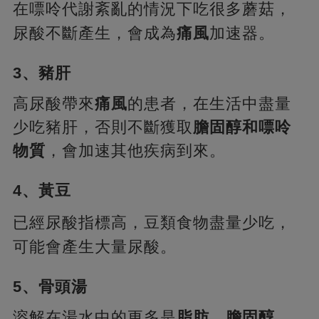
在嘌呤代謝紊亂的情況下吃很多蘑菇，
尿酸不斷產生，會成為
痛風
加速器。
3、豬肝
高尿酸帶來
痛風
的患者，在生活中盡量
少吃豬肝，否則不斷獲取
膽固醇和嘌呤
物質
，會加速其他疾病到來。
4、黃豆
已經尿酸指標高，豆類食物盡量少吃，
可能會產生大量尿酸。
5、骨頭湯
溶解在湯水中的更多是
脂肪，膽固醇
，