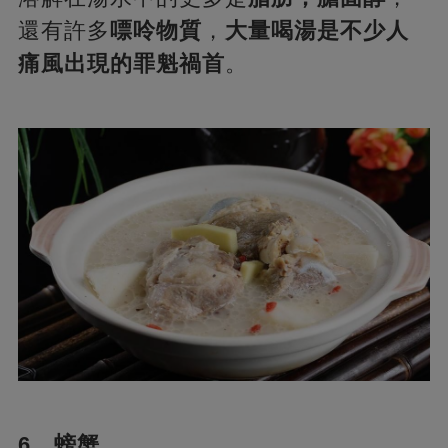
還有許多
嘌呤物質
，
大量喝湯是不少人
痛風出現的罪魁禍首
。
6、螃蟹