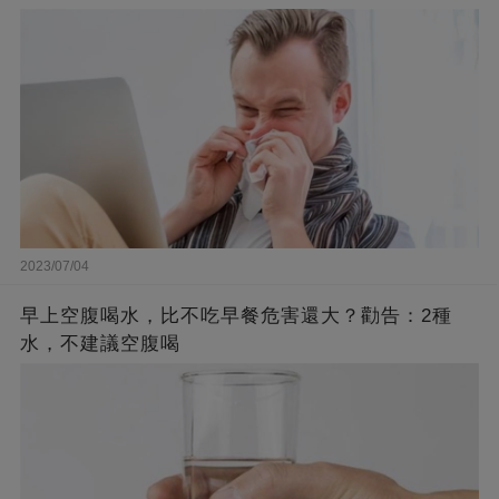
2023/07/04
早上空腹喝水，比不吃早餐危害還大？勸告：2種
水，不建議空腹喝