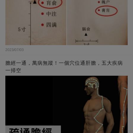
2023/07/03
膽經一通，萬病無蹤！一個穴位通肝膽，五大疾病
一掃空