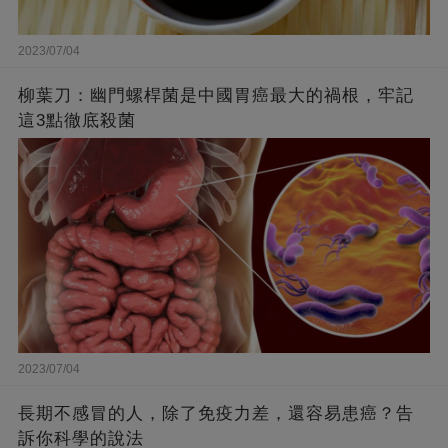
2023/07/04
柳葉刀：幽門螺桿菌是中國胃癌最大的禍根，牢記
這3點徹底殺菌
2023/07/04
長期不感冒的人，除了免疫力差，還容易患癌？告
訴你科學的說法