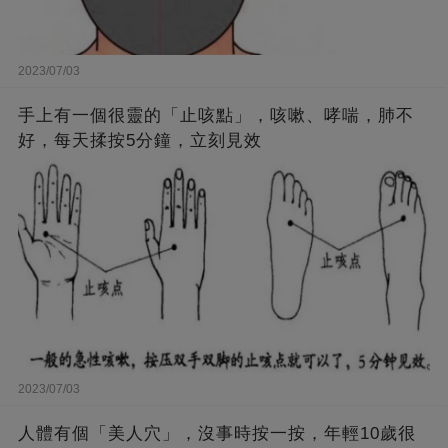
2023/07/03
手上有一個很靈的「止咳點」，咳嗽、哮喘，肺不
好，每天揉按5分鐘，立刻見效
2023/07/03
人體有個「美人穴」，沒事時按一按，年輕10歲很