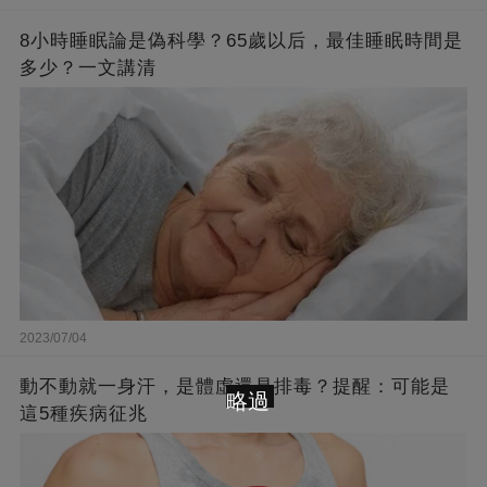
8小時睡眠論是偽科學？65歲以后，最佳睡眠時間是
多少？一文講清
2023/07/04
動不動就一身汗，是體虛還是排毒？提醒：可能是
略過
這5種疾病征兆