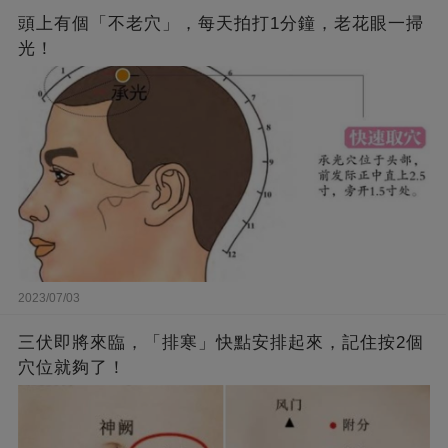
頭上有個「不老穴」，每天拍打1分鐘，老花眼一掃
光！
2023/07/03
三伏即將來臨，「排寒」快點安排起來，記住按2個
穴位就夠了！