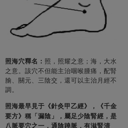
照海穴釋名：
照，照耀之意；海，大水
之意。該穴不但能主治咽喉腫痛，配腎
腧、關元、三陰交，還可以主治月經不
調。
照海最早見于《針灸甲乙經》，《千金
要方》稱「漏陰」，屬足少陰腎經，
是
八脈要穴之一，通陰蹺脈，有滋腎清