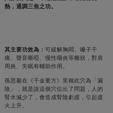
熱，通調三焦之功。
其主要功效為：
可緩解胸悶、嗓子干
痛、聲音嘶啞、慢性咽炎等癥狀，對肩
周炎、失眠有輔助作用。
孫思邈在《千金要方》里稱此穴為「漏
陰」，就是說這個穴位出了問題，人的
腎水減少了，會造成腎陰虧虛，引起虛
火上升。