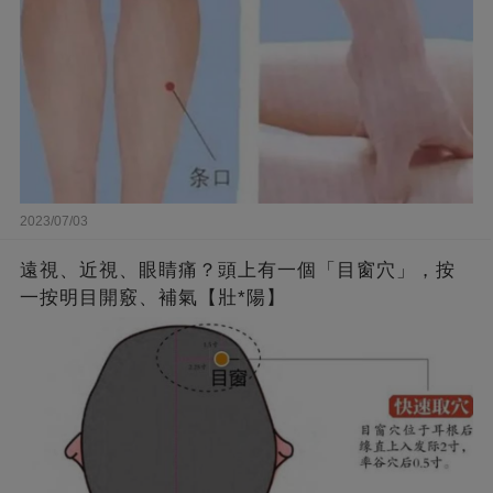
2023/07/03
遠視、近視、眼睛痛？頭上有一個「目窗穴」，按
一按明目開竅、補氣【壯*陽】