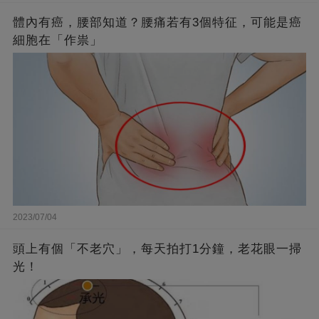
體內有癌，腰部知道？腰痛若有3個特征，可能是癌
細胞在「作祟」
2023/07/04
頭上有個「不老穴」，每天拍打1分鐘，老花眼一掃
光！