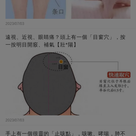
2023/07/03
遠視、近視、眼睛痛？頭上有一個「目窗穴」，按
一按明目開竅、補氣【壯*陽】
2023/07/03
手上有一個很靈的「止咳點」，咳嗽、哮喘，肺不