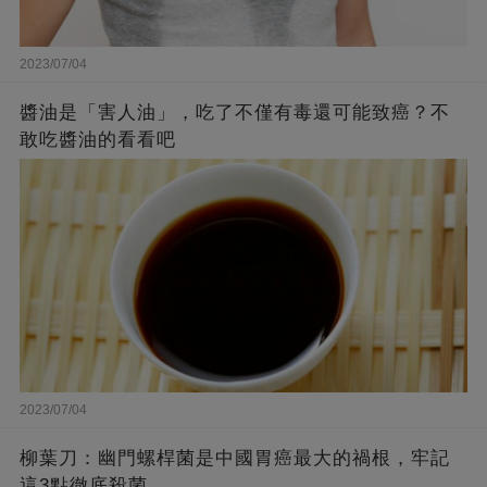
2023/07/04
醬油是「害人油」，吃了不僅有毒還可能致癌？不
敢吃醬油的看看吧
2023/07/04
柳葉刀：幽門螺桿菌是中國胃癌最大的禍根，牢記
這3點徹底殺菌