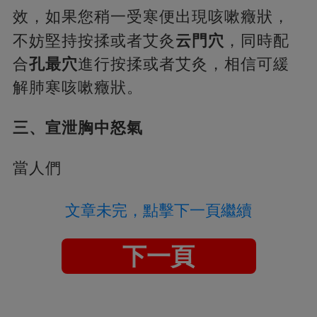
效，如果您稍一受寒便出現咳嗽癥狀，
不妨堅持按揉或者艾灸
云門穴
，同時配
合
孔最穴
進行按揉或者艾灸，相信可緩
解肺寒咳嗽癥狀。
三、宣泄胸中怒氣
當人們
文章未完，點擊下一頁繼續
下一頁