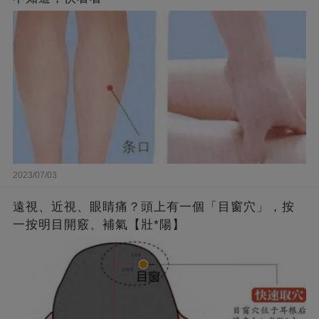
2023/07/03
遠視、近視、眼睛痛？頭上有一個「目窗穴」，按
一按明目開竅、補氣【壯*陽】