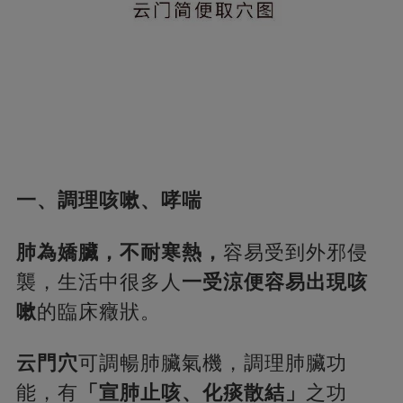
一、調理咳嗽、哮喘
肺為嬌臟，不耐寒熱，
容易受到外邪侵
襲，生活中很多人
一受涼便容易出現咳
嗽
的臨床癥狀。
云門穴
可調暢肺臟氣機，調理肺臟功
能，有
「宣肺止咳、化痰散結」
之功