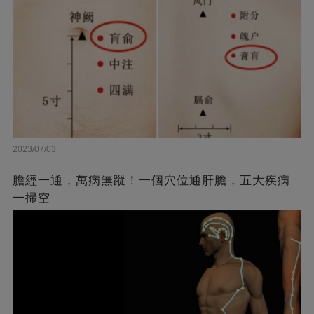
2023/07/03
膽經一通，萬病無蹤！一個穴位通肝膽，五大疾病
一掃空