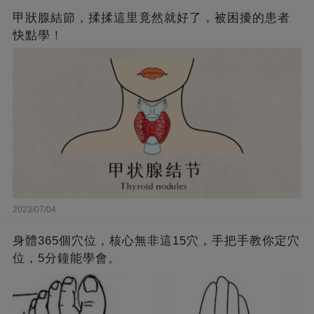
甲狀腺結節，揉揉這里竟然就好了，被困擾的患者
快點學！
2023/07/04
身體365個穴位，核心無非這15穴，手把手教你定穴
位，5分鐘能學會。