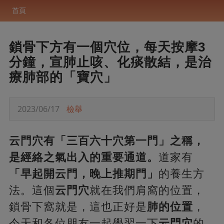
首頁
鎖骨下方有一個穴位，每天按摩3
分鐘，宣肺止咳、化痰散結，是治
療肺部的「寶穴」
2023/06/17
檢舉
云門穴有「三百六十穴第一門」之稱，
是經絡之氣出入的重要通道。
道家有
「早起開云門，晚上推期門」
的養生方
法。這個
云門穴
就在我們肩窩的位置，
鎖骨下窩就是，這也正好是
肺的位置
，
今天和各位朋友一起學習一下
云門穴
的