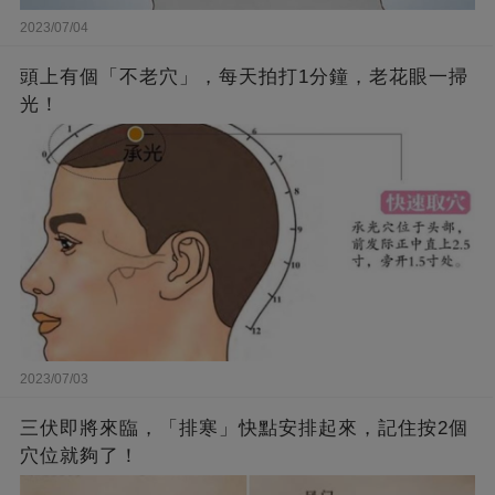
2023/07/04
頭上有個「不老穴」，每天拍打1分鐘，老花眼一掃
光！
2023/07/03
三伏即將來臨，「排寒」快點安排起來，記住按2個
穴位就夠了！