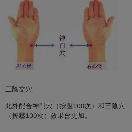
三陰交穴
此外配合神門穴（按壓100次）和三陰穴
（按壓100次）效果會更加。