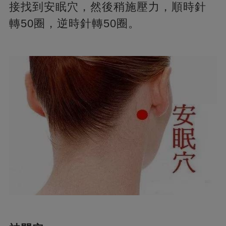
接找到安眠穴，然後稍施壓力，順時針
轉50圈，逆時針轉50圈。