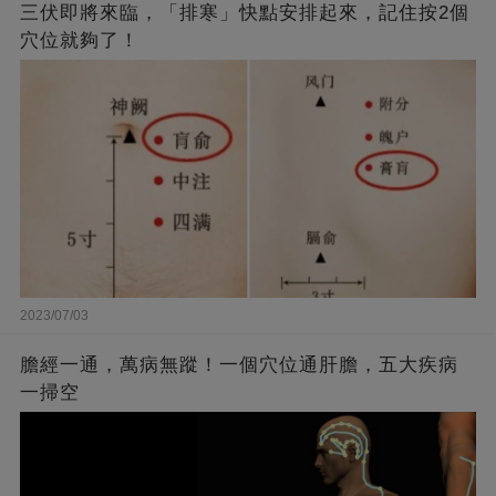
三伏即將來臨，「排寒」快點安排起來，記住按2個
穴位就夠了！
2023/07/03
膽經一通，萬病無蹤！一個穴位通肝膽，五大疾病
一掃空