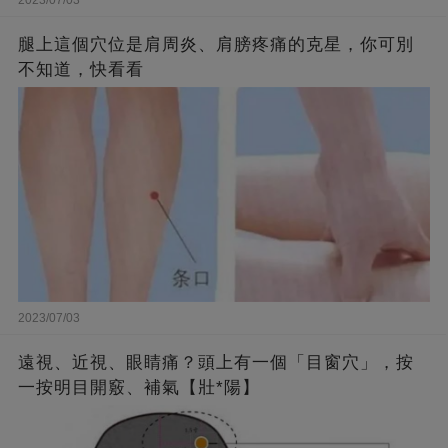
腿上這個穴位是肩周炎、肩膀疼痛的克星，你可別
不知道，快看看
2023/07/03
遠視、近視、眼睛痛？頭上有一個「目窗穴」，按
一按明目開竅、補氣【壯*陽】