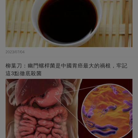
2023/07/04
柳葉刀：幽門螺桿菌是中國胃癌最大的禍根，牢記
這3點徹底殺菌