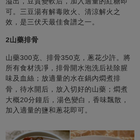
溢出，豆質變軟后，
加入適量的紅糖即
可。三豆湯有解毒敗火、清涼解火之
效，是三伏天最佳食譜之一。
2山藥排骨
山藥300克、排骨350克，蔥花少許。將
所有食材洗凈，排骨開水泡洗后祛除腥
味及血絲；放適量的水在鍋內燜煮排
骨，
待水開后，放入切好的山藥；燜煮
大概20分鐘后，湯色變白，香味飄散，
加入適量的鹽和蔥花即可。