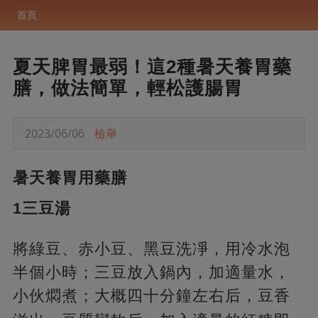
首頁
夏天脾胃最弱！這2種暑天養胃藥
膳，做法簡單，輕松護腸胃
2023/06/06
檢舉
暑天養胃用藥膳
1三豆湯
將綠豆、赤小豆、黑豆洗凈，用冷水泡
半個小時；三豆放入鍋內，加適量水，
小伙燜煮；大概四十分鐘左右后，豆香