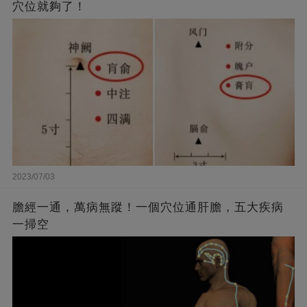
穴位就夠了！
2023/07/03
膽經一通，萬病無蹤！一個穴位通肝膽，五大疾病
一掃空