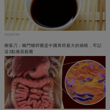
2023/07/04
柳葉刀：幽門螺桿菌是中國胃癌最大的禍根，牢記
這3點徹底殺菌