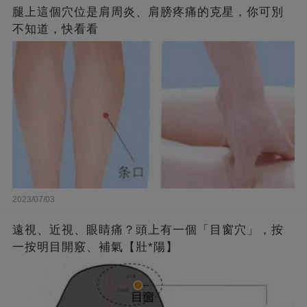
腿上這個穴位是肩周炎、肩膀疼痛的克星，你可別
不知道，快看看
2023/07/03
遠視、近視、眼睛痛？頭上有一個「目窗穴」，按
一按明目開竅、補氣【壯*陽】