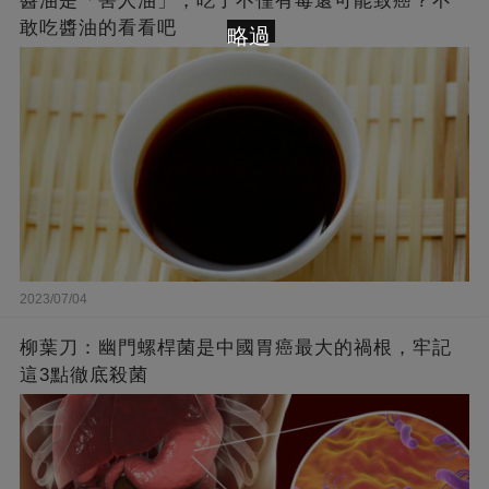
醬油是「害人油」，吃了不僅有毒還可能致癌？不
敢吃醬油的看看吧
略過
2023/07/04
柳葉刀：幽門螺桿菌是中國胃癌最大的禍根，牢記
這3點徹底殺菌