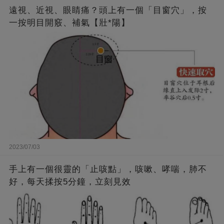
遠視、近視、眼睛痛？頭上有一個「目窗穴」，按
一按明目開竅、補氣【壯*陽】
2023/07/03
手上有一個很靈的「止咳點」，咳嗽、哮喘，肺不
好，每天揉按5分鐘，立刻見效