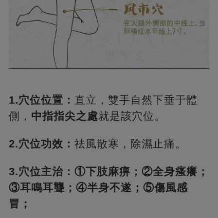
1.穴位位置：
直立，雙手自然下垂于體
側，
中指指尖之處
就是該穴位。
2.穴位功效：
祛風散寒，除濕止痛。
3.穴位主治：①下肢麻痹；②全身瘙癢；
③耳鳴耳聾；④半身不遂；⑤傷風感
冒；