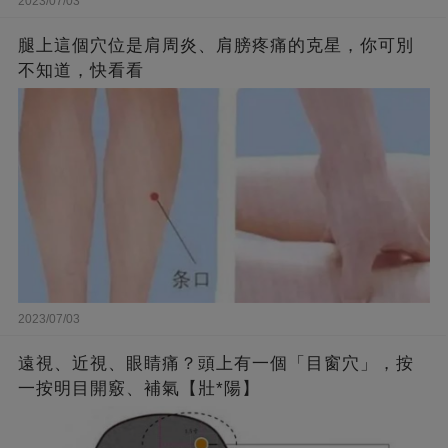
2023/07/03
腿上這個穴位是肩周炎、肩膀疼痛的克星，你可別
不知道，快看看
2023/07/03
遠視、近視、眼睛痛？頭上有一個「目窗穴」，按
一按明目開竅、補氣【壯*陽】