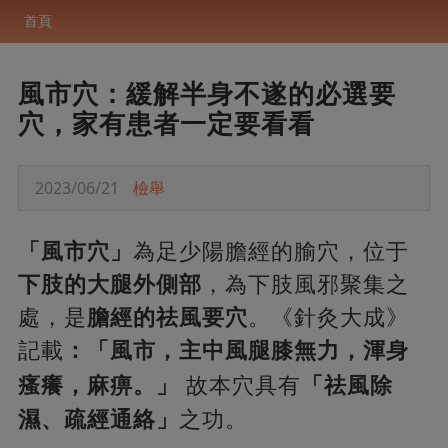
首頁
風市穴：緩解半身不遂的必選要
穴，家有患者一定要看看
2023/06/21
檢舉
「風市穴」
為足少陽膽經的腧穴，位于
下肢的大腿外側部
，為下肢風邪聚集之
處，是
膽經的祛風要穴
。《針灸大成》
記載
：「風市，主中風腿膝無力，渾身
瘙癢，
麻痹。」
故本穴具有
「祛風除
濕、疏經通絡」
之功。