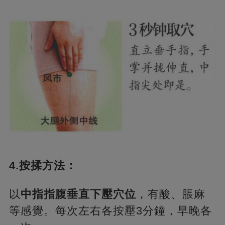
4.按揉方法：
以
中指指腹垂直下壓穴位
，有酸、脹麻
等感覺。每次左右各按壓3分鐘，早晚各