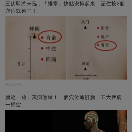
三伏即將來臨，「排寒」快點安排起來，記住按2個
穴位就夠了！
2023/07/03
膽經一通，萬病無蹤！一個穴位通肝膽，五大疾病
一掃空