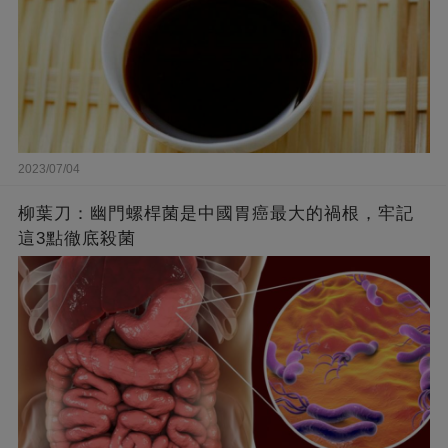
2023/07/04
柳葉刀：幽門螺桿菌是中國胃癌最大的禍根，牢記
這3點徹底殺菌