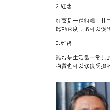
2.紅薯
紅薯是一種粗糧，其
蠕動速度，還可以促
3.雞蛋
雞蛋是生活當中常見
物質也可以修復受損