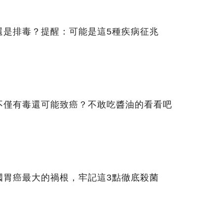
還是排毒？提醒：可能是這5種疾病征兆
不僅有毒還可能致癌？不敢吃醬油的看看吧
國胃癌最大的禍根，牢記這3點徹底殺菌