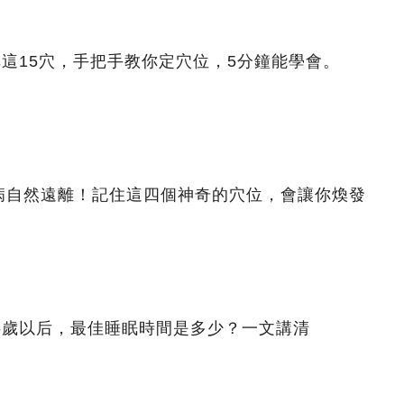
非這15穴，手把手教你定穴位，5分鐘能學會。
病自然遠離！記住這四個神奇的穴位，會讓你煥發
5歲以后，最佳睡眠時間是多少？一文講清