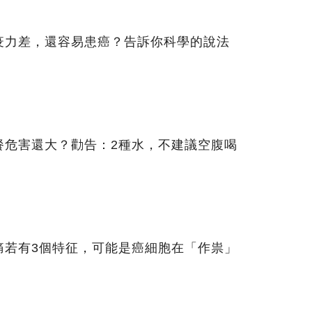
疫力差，還容易患癌？告訴你科學的說法
餐危害還大？勸告：2種水，不建議空腹喝
痛若有3個特征，可能是癌細胞在「作祟」