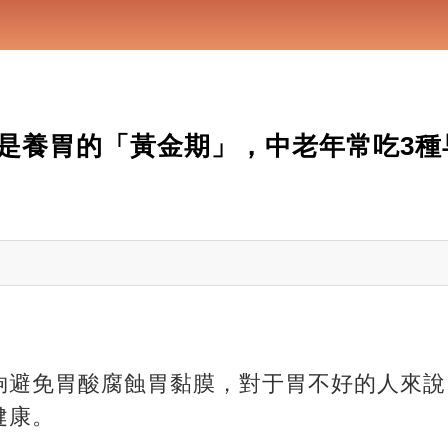
是養胃的「黃金期」，中老年常吃3種
夠避免胃酸腐蝕胃黏膜，對于胃不好的人來說
健康。