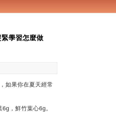
趕緊學習怎麼做
，如果你在夏天經常
葉6g，鮮竹葉心6g。