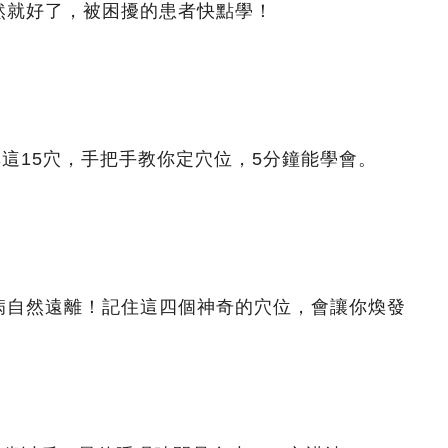
然就好了，被困擾的患者快點學！
非這15穴，手把手教你定穴位，5分鐘能學會。
病自然遠離！記住這四個神奇的穴位，會讓你煥發