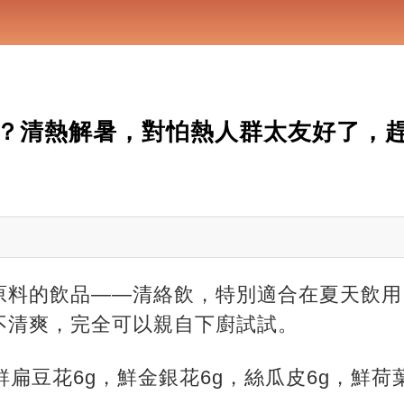
？清熱解暑，對怕熱人群太友好了，
原料的飲品——清絡飲，特別適合在夏天飲用
不清爽，完全可以親自下廚試試。
鮮扁豆花6g，鮮金銀花6g，絲瓜皮6g，鮮荷