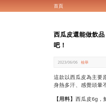
首頁
西瓜皮還能做飲品
吧！
2023/06/06
檢舉
這款以西瓜皮為主要
身熱多汗、感覺頭暈
【用料】
西瓜皮6g，