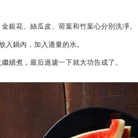
花、金銀花、絲瓜皮、荷葉和竹葉心分別洗凈。
同放入鍋內，
加入適量的水。
火繼續煮，最后過濾一下就大功告成了。