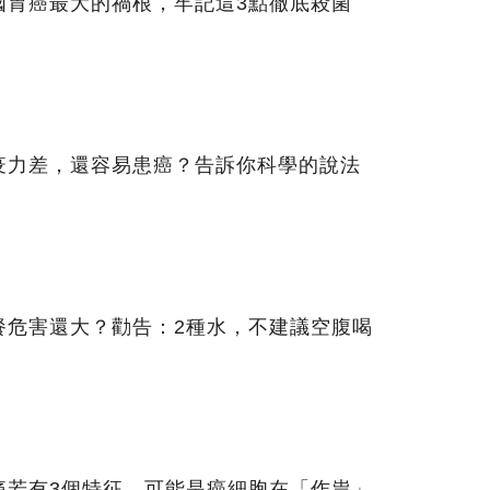
國胃癌最大的禍根，牢記這3點徹底殺菌
疫力差，還容易患癌？告訴你科學的說法
餐危害還大？勸告：2種水，不建議空腹喝
痛若有3個特征，可能是癌細胞在「作祟」