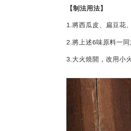
【制法用法】
1.將西瓜皮、扁豆
2.將上述6味原料一
3.大火燒開，改用小