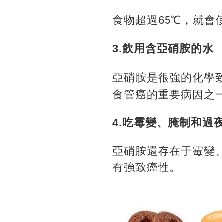
食物超過65℃，就
3.飲用含亞硝胺的水
亞硝胺是很強的化學
食管癌的重要病因之
4.吃霉變、腌制和過
亞硝胺還存在于霉變
有強致癌性。