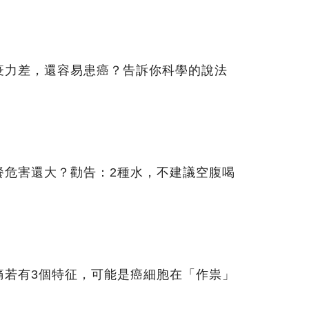
疫力差，還容易患癌？告訴你科學的說法
餐危害還大？勸告：2種水，不建議空腹喝
痛若有3個特征，可能是癌細胞在「作祟」