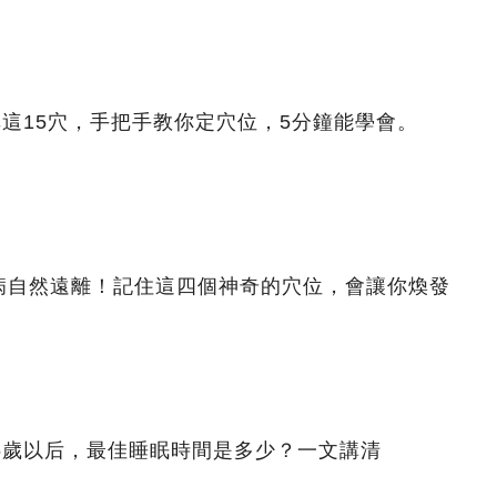
非這15穴，手把手教你定穴位，5分鐘能學會。
病自然遠離！記住這四個神奇的穴位，會讓你煥發
5歲以后，最佳睡眠時間是多少？一文講清