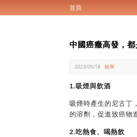
首頁
中國癌癥高發，都
2023/05/18
檢舉
1.吸煙與飲酒
吸煙時產生的尼古丁
的溶劑，促進致癌物
2.吃熱食、喝熱飲