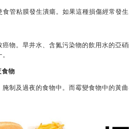
會使食管粘膜發生潰瘍。如果這種損傷經常發
致癌物。旱井水、含氮污染物的飲用水的亞硝
一。
夜食物
、腌制及過夜的食物中。而霉變食物中的黃曲