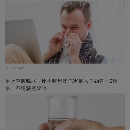
2023/07/04
早上空腹喝水，比不吃早餐危害還大？勸告：2種
水，不建議空腹喝