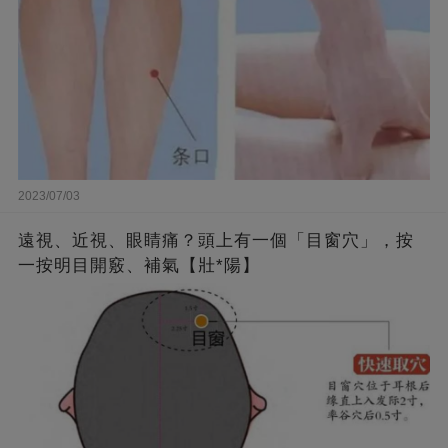
2023/07/03
遠視、近視、眼睛痛？頭上有一個「目窗穴」，按
一按明目開竅、補氣【壯*陽】