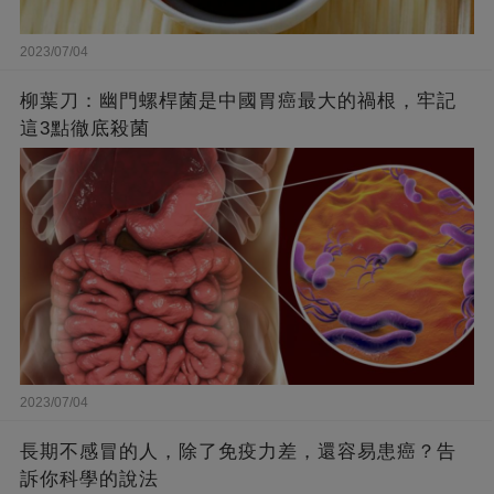
2023/07/04
柳葉刀：幽門螺桿菌是中國胃癌最大的禍根，牢記
這3點徹底殺菌
2023/07/04
長期不感冒的人，除了免疫力差，還容易患癌？告
訴你科學的說法