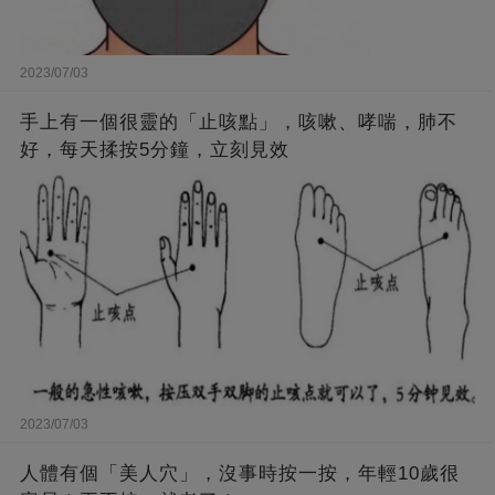
2023/07/03
手上有一個很靈的「止咳點」，咳嗽、哮喘，肺不
好，每天揉按5分鐘，立刻見效
2023/07/03
人體有個「美人穴」，沒事時按一按，年輕10歲很