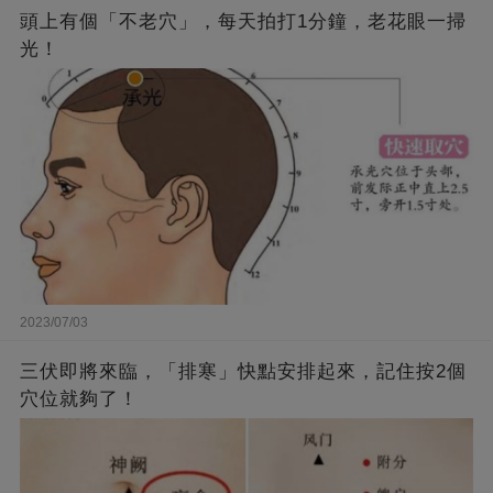
頭上有個「不老穴」，每天拍打1分鐘，老花眼一掃
光！
2023/07/03
三伏即將來臨，「排寒」快點安排起來，記住按2個
穴位就夠了！