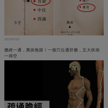
2023/07/03
膽經一通，萬病無蹤！一個穴位通肝膽，五大疾病
一掃空