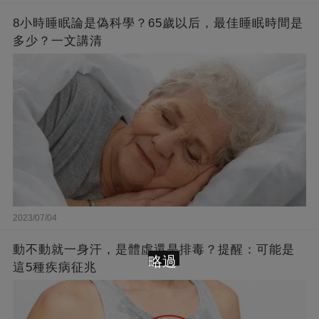
8小時睡眠論是偽科學？65歲以后，最佳睡眠時間是
多少？一文講清
2023/07/04
動不動就一身汗，是體虛還是排毒？提醒：可能是
略過
這5種疾病征兆