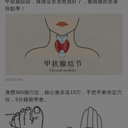
甲狀腺結節，揉揉這里竟然就好了，被困擾的患者
快點學！
2023/07/04
身體365個穴位，核心無非這15穴，手把手教你定穴
位，5分鐘能學會。