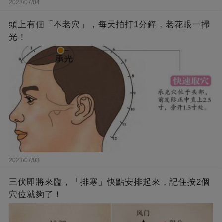
2023/07/04
頭上有個「不老穴」，每天拍打1分鐘，老花眼一掃
光！
2023/07/03
三伏即將來臨，「排寒」快點安排起來，記住按2個
穴位就夠了！