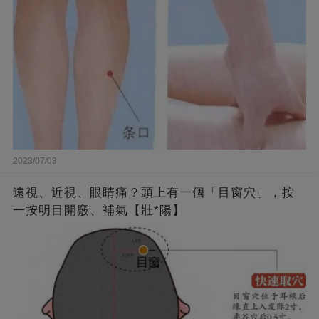
2023/07/03
遠視、近視、眼睛痛？頭上有一個「目窗穴」，按
一按明目開竅、補氣【壯*陽】