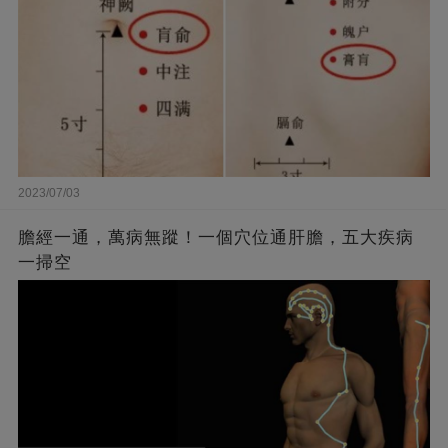
2023/07/03
膽經一通，萬病無蹤！一個穴位通肝膽，五大疾病
一掃空