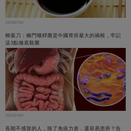
2023/07/04
柳葉刀：幽門螺桿菌是中國胃癌最大的禍根，牢記
這3點徹底殺菌
2023/07/04
長期不感冒的人，除了免疫力差，還容易患癌？告