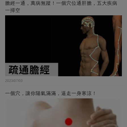
膽經一通，萬病無蹤！一個穴位通肝膽，五大疾病
一掃空
2023/07/03
一個穴，讓你陽氣滿滿，逼走一身寒涼！