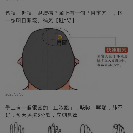
遠視、近視、眼睛痛？頭上有一個「目窗穴」，按
一按明目開竅、補氣【壯*陽】
2023/07/03
手上有一個很靈的「止咳點」，咳嗽、哮喘，肺不
好，每天揉按5分鐘，立刻見效