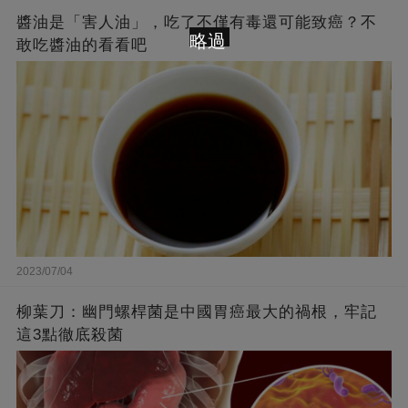
醬油是「害人油」，吃了不僅有毒還可能致癌？不
略過
敢吃醬油的看看吧
2023/07/04
柳葉刀：幽門螺桿菌是中國胃癌最大的禍根，牢記
這3點徹底殺菌