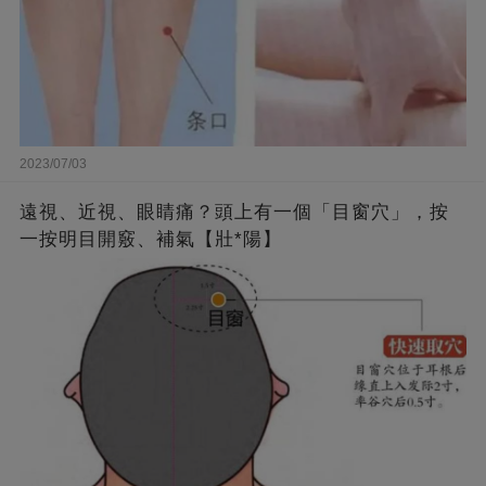
2023/07/03
遠視、近視、眼睛痛？頭上有一個「目窗穴」，按
一按明目開竅、補氣【壯*陽】