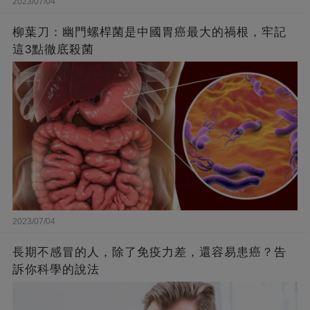
2023/07/04
柳葉刀：幽門螺桿菌是中國胃癌最大的禍根，牢記
這3點徹底殺菌
2023/07/04
長期不感冒的人，除了免疫力差，還容易患癌？告
訴你科學的說法