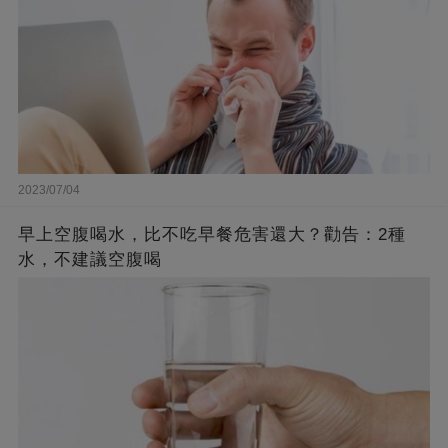
2023/07/04
早上空腹喝水，比不吃早餐危害還大？勸告：2種
水，不建議空腹喝