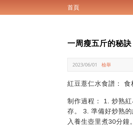
首頁
一周瘦五斤的秘訣
2023/06/01
檢舉
紅豆薏仁水食譜： 食
制作過程： 1. 炒熟
存。 3. 準備好炒
入養生壺里煮30分鐘