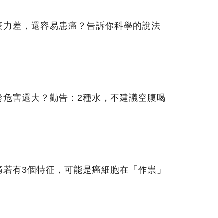
疫力差，還容易患癌？告訴你科學的說法
餐危害還大？勸告：2種水，不建議空腹喝
痛若有3個特征，可能是癌細胞在「作祟」