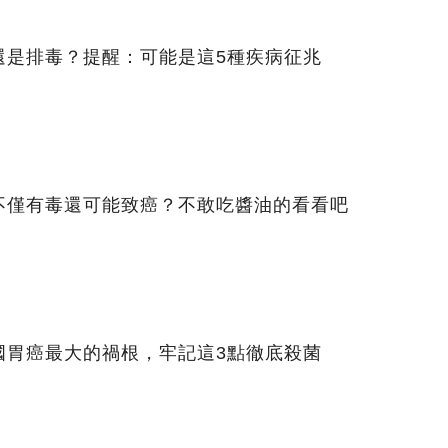
還是排毒？提醒：可能是這5種疾病征兆
不僅有毒還可能致癌？不敢吃醬油的看看吧
國胃癌最大的禍根，牢記這3點徹底殺菌