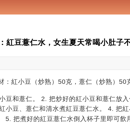
：紅豆薏仁水，女生夏天常喝小肚子
材：紅小豆（炒熟）50克，薏仁（炒熟）50克，
紅小豆和薏仁。 2. 把炒好的紅小豆和薏仁放
熟的紅小豆、薏仁和清水煮紅豆薏仁水。 4. 
。 5. 把煮好的紅豆薏仁水倒入杯子里即可飲