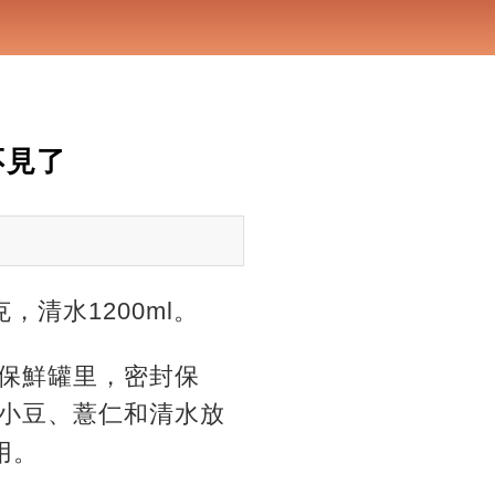
不見了
清水1200ml。
入保鮮罐里，
密封保
把紅小豆、薏仁和清水放
用。