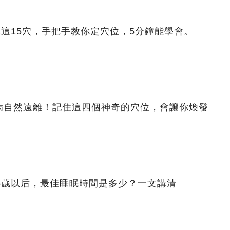
非這15穴，手把手教你定穴位，5分鐘能學會。
病自然遠離！記住這四個神奇的穴位，會讓你煥發
5歲以后，最佳睡眠時間是多少？一文講清