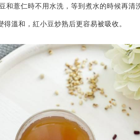
紅小豆和薏仁時不用水洗，等到煮水的時候再清
后變得溫和，紅小豆炒熟后更容易被吸收。