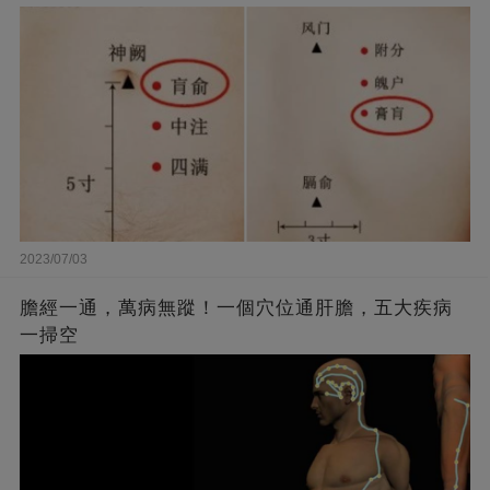
2023/07/03
膽經一通，萬病無蹤！一個穴位通肝膽，五大疾病
一掃空