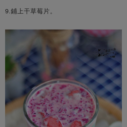
9.鋪上干草莓片。