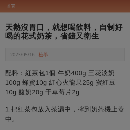
首頁
天熱沒胃口，就想喝飲料，自制好
喝的花式奶茶，省錢又衛生
2023/05/16
檢舉
配料：紅茶包1個 牛奶400g 三花淡奶
100g 蜂蜜10g 紅心火龍果25g 蜜紅豆
10g 酸奶20g 干草莓片2g
1.把紅茶包放入茶漏中，
擰到奶茶機上蓋
中。