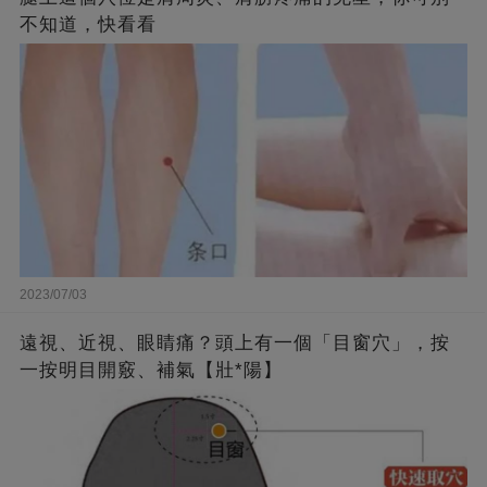
不知道，快看看
2023/07/03
遠視、近視、眼睛痛？頭上有一個「目窗穴」，按
一按明目開竅、補氣【壯*陽】