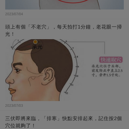
2023/07/04
頭上有個「不老穴」，每天拍打1分鐘，老花眼一掃
光！
2023/07/03
三伏即將來臨，「排寒」快點安排起來，記住按2個
穴位就夠了！