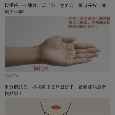
按手腕一個地方，治「心」之要穴！夏日長按，健
康下半年!
2023/07/04
甲狀腺結節，揉揉這里竟然就好了，被困擾的患者
快點學！