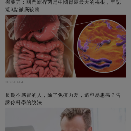
柳葉刀：幽門螺桿菌是中國胃癌最大的禍根，牢記
這3點徹底殺菌
2023/07/04
長期不感冒的人，除了免疫力差，還容易患癌？告
訴你科學的說法