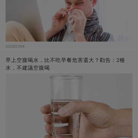
2023/07/04
早上空腹喝水，比不吃早餐危害還大？勸告：2種
水，不建議空腹喝