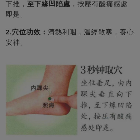
下推，
至下緣凹陷處
，按壓有酸痛感處
即是。
2.穴位功效：
清熱利咽，溫經散寒，養心
安神。