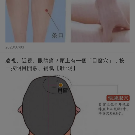
2023/07/03
遠視、近視、眼睛痛？頭上有一個「目窗穴」，按
一按明目開竅、補氣【壯*陽】