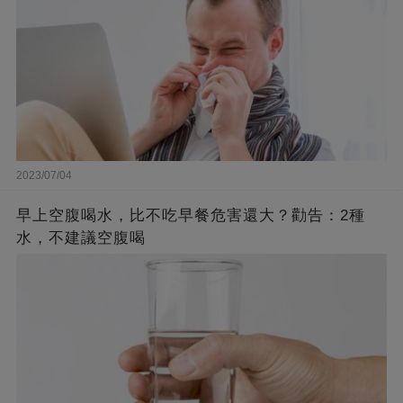
2023/07/04
早上空腹喝水，比不吃早餐危害還大？勸告：2種
水，不建議空腹喝