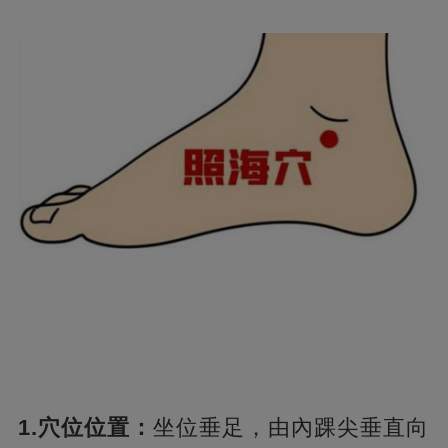
1.穴位位置：
坐位垂足，由內踝尖垂直向