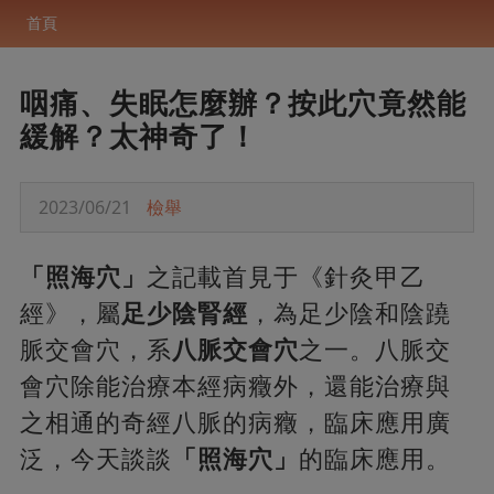
首頁
咽痛、失眠怎麼辦？按此穴竟然能
緩解？太神奇了！
2023/06/21
檢舉
「照海穴」
之記載首見于《針灸甲乙
經》，屬
足少陰腎經
，為足少陰和陰蹺
脈交會穴，系
八脈交會穴
之一。八脈交
會穴除能治療本經病癥外，還能治療與
之相通的奇經八脈的病癥，臨床應用廣
泛，今天談談
「照海穴」
的臨床應用。