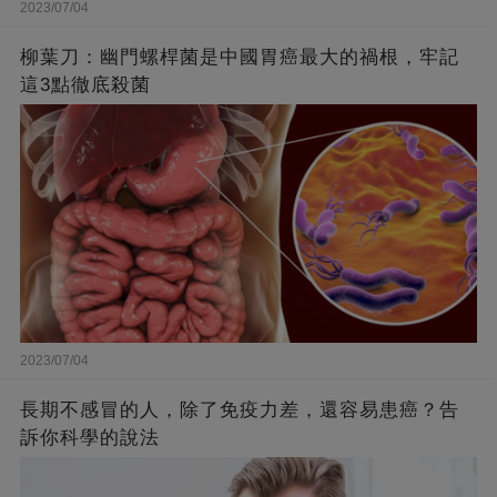
2023/07/04
柳葉刀：幽門螺桿菌是中國胃癌最大的禍根，牢記
這3點徹底殺菌
2023/07/04
長期不感冒的人，除了免疫力差，還容易患癌？告
訴你科學的說法