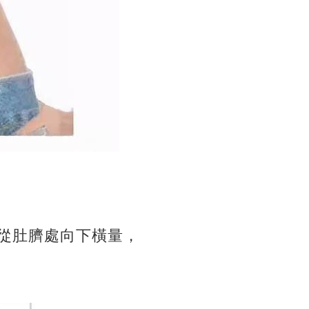
從肚臍處向下橫量，