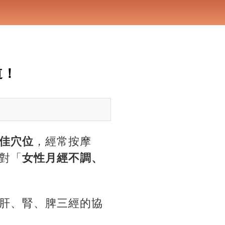
道！
佳穴位
，經常按摩
對「
女性月經不調、
肝、腎、脾三經的協