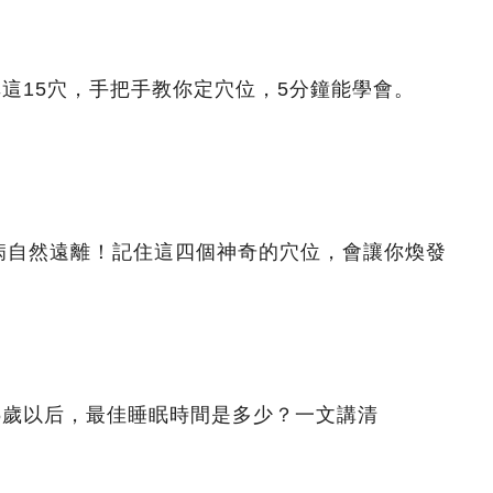
非這15穴，手把手教你定穴位，5分鐘能學會。
病自然遠離！記住這四個神奇的穴位，會讓你煥發
5歲以后，最佳睡眠時間是多少？一文講清