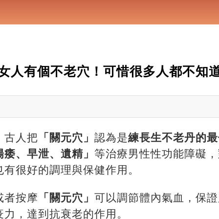
女人有個不老穴！可惜很多人都不知
，古人把
「關元穴」
認為是
練長生不老丹的最
陽痿、早泄、遺精」
等治療男性性功能障礙，
也有很好的調理與保健作用。
或者按摩
「關元穴」
可以調節體內氣血，保證
疫力，達到抗衰老的作用。