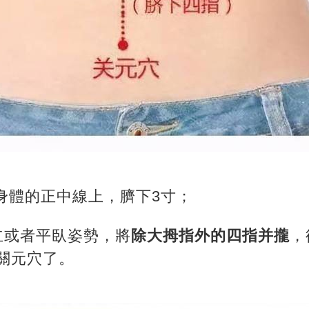
身體的正中線上，臍下3寸；
立或者平臥姿勢，將
除大拇指外的四指并攏
，
關元穴了。