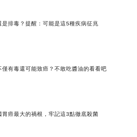
還是排毒？提醒：可能是這5種疾病征兆
不僅有毒還可能致癌？不敢吃醬油的看看吧
國胃癌最大的禍根，牢記這3點徹底殺菌