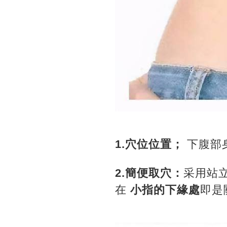
1.穴位位置；
下腹部
2.簡便取穴：
采用站
在
小指的下緣處
即是