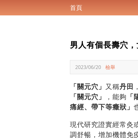
首頁
男人有個長壽穴，
2023/06/20
檢舉
「關元穴」
又稱
丹田
「關元穴」
，能夠
「
痛經、帶下等癥狀」
現代研究證實經常灸
調舒暢，增加機體免