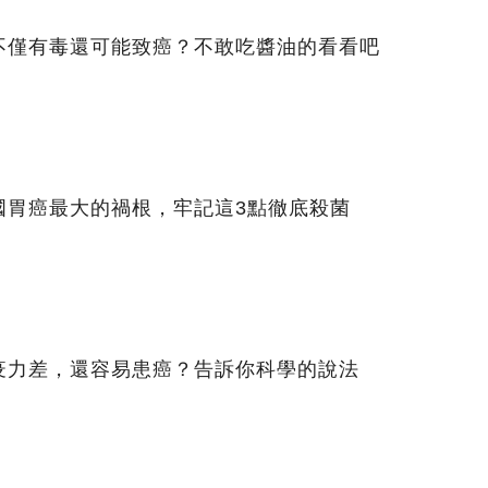
不僅有毒還可能致癌？不敢吃醬油的看看吧
國胃癌最大的禍根，牢記這3點徹底殺菌
疫力差，還容易患癌？告訴你科學的說法