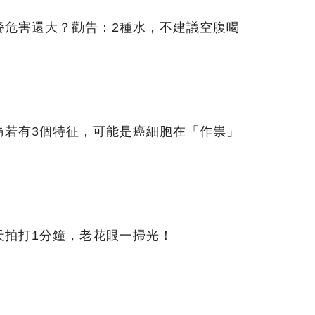
餐危害還大？勸告：2種水，不建議空腹喝
痛若有3個特征，可能是癌細胞在「作祟」
天拍打1分鐘，老花眼一掃光！