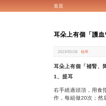
首頁
耳朵上有個「護血
2023/05/26
檢舉
耳朵上有個「補腎、
1、提耳
右手繞過頭頂，用食
作，每組做20次；然