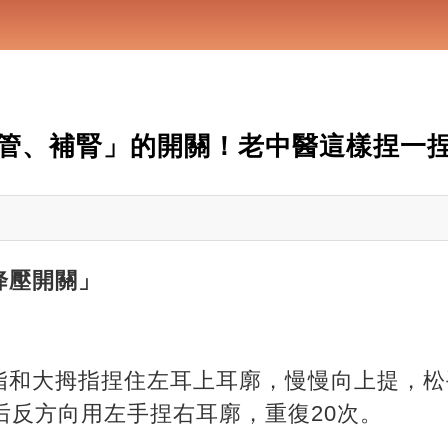
管、補腎」的開關！老中醫這樣捏一
降壓開關」
指和大拇指捏住左耳上耳廓，慢慢向上提，松
后反方向用左手捏右耳廓，重復20次。