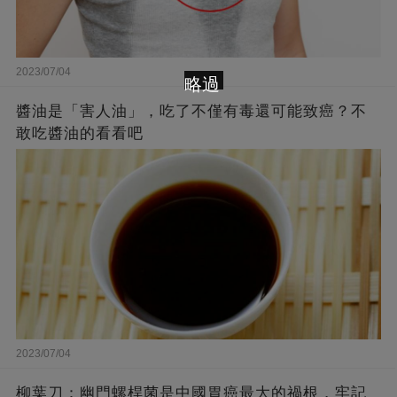
2023/07/04
略過
醬油是「害人油」，吃了不僅有毒還可能致癌？不
敢吃醬油的看看吧
2023/07/04
柳葉刀：幽門螺桿菌是中國胃癌最大的禍根，牢記