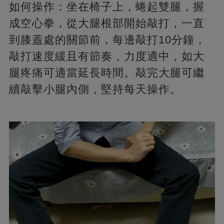
如何操作：坐在椅子上，蜷起雙腿，握
成空心拳，從大腿根部開始敲打，一直
到膝蓋處的關節前，每邊敲打10分鐘，
敲打速度緩且有節奏，力度適中，如大
腿疼痛可適當延長時間。敲完大腿可繼
續敲擊小腿內側，堅持每天操作。