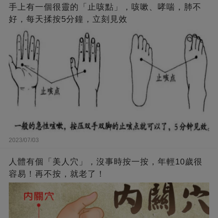
手上有一個很靈的「止咳點」，咳嗽、哮喘，肺不
好，每天揉按5分鐘，立刻見效
2023/07/03
人體有個「美人穴」，沒事時按一按，年輕10歲很
容易！再不按，就老了！