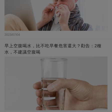
2023/07/04
早上空腹喝水，比不吃早餐危害還大？勸告：2種
水，不建議空腹喝