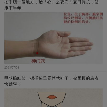
按手腕一個地方，治「心」之要穴！夏日長按，健
康下半年!
2023/07/04
甲狀腺結節，揉揉這里竟然就好了，被困擾的患者
快點學！