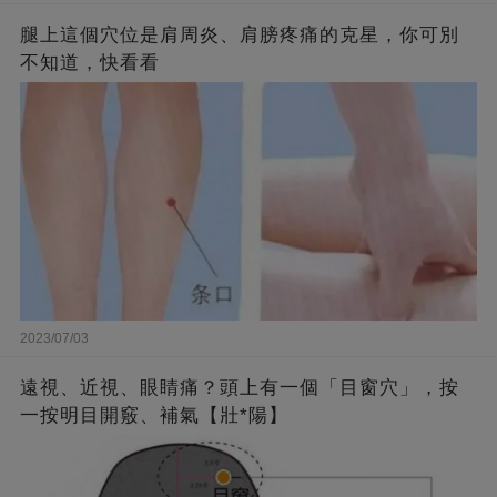
腿上這個穴位是肩周炎、肩膀疼痛的克星，你可別
不知道，快看看
2023/07/03
遠視、近視、眼睛痛？頭上有一個「目窗穴」，按
一按明目開竅、補氣【壯*陽】