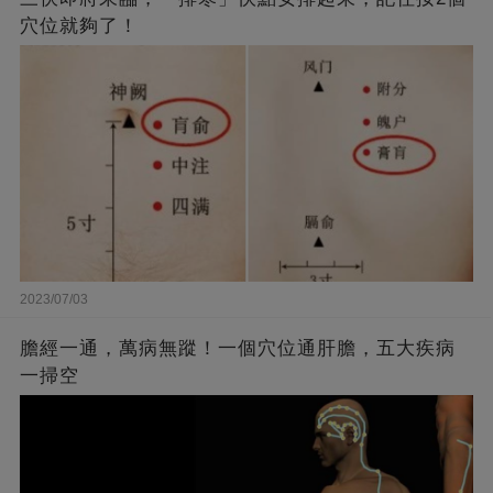
穴位就夠了！
2023/07/03
膽經一通，萬病無蹤！一個穴位通肝膽，五大疾病
一掃空