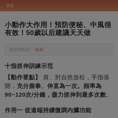
首頁
小動作大作用！預防便秘、中風很
有效！50歲以后建議天天做
2023/05/21
檢舉
十指抓伸訓練示范
【動作要點】
肩、肘自然放松，手指張
開，
充分握拳、伸直為一次。頻率為
90~120次/分鐘，盡力抓伸到最多次數
。
作用一 從遠端持續微調內臟功能