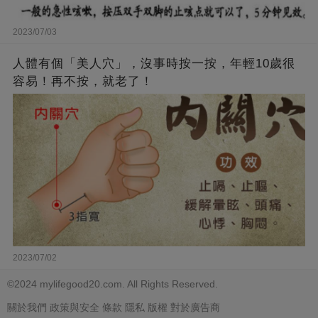
2023/07/03
人體有個「美人穴」，沒事時按一按，年輕10歲很
容易！再不按，就老了！
2023/07/02
©2024 mylifegood20.com. All Rights Reserved.
關於我們
政策與安全
條款
隱私
版權
對於廣告商