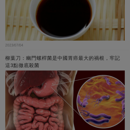
2023/07/04
柳葉刀：幽門螺桿菌是中國胃癌最大的禍根，牢記
這3點徹底殺菌