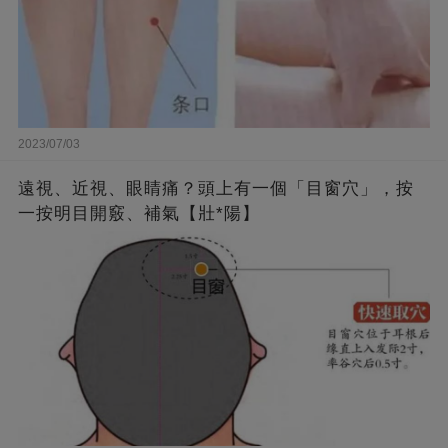
2023/07/03
遠視、近視、眼睛痛？頭上有一個「目窗穴」，按
一按明目開竅、補氣【壯*陽】