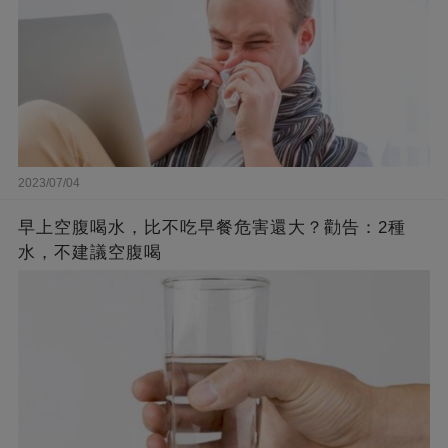
2023/07/04
早上空腹喝水，比不吃早餐危害還大？勸告：2種
水，不建議空腹喝