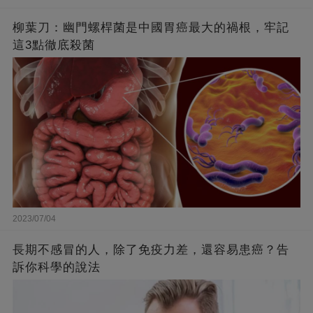
柳葉刀：幽門螺桿菌是中國胃癌最大的禍根，牢記
這3點徹底殺菌
2023/07/04
長期不感冒的人，除了免疫力差，還容易患癌？告
訴你科學的說法