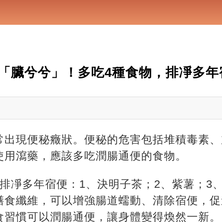
「臟兮兮」！多吃4種食物，排凈多年
常出現便秘癥狀。便秘的危害包括堆積毒素、
使用瀉藥，應該多吃潤腸通便的食物。
排凈多年宿便：1、決明子茶；2、紫薯；3
膳食纖維，可以增強腸道蠕動、清除宿便，促
食習慣可以潤腸通便，讓身體變得煥然一新。