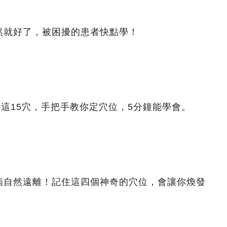
然就好了，被困擾的患者快點學！
非這15穴，手把手教你定穴位，5分鐘能學會。
病自然遠離！記住這四個神奇的穴位，會讓你煥發