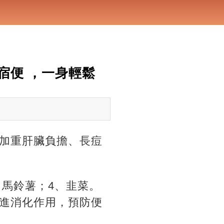
宿便 ，一身輕鬆
加重肝臟負擔、長痘
、馬鈴薯；4、韭菜。
進消化作用，預防便