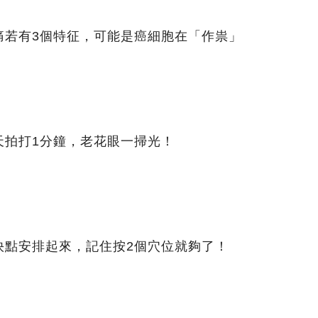
痛若有3個特征，可能是癌細胞在「作祟」
天拍打1分鐘，老花眼一掃光！
快點安排起來，記住按2個穴位就夠了！