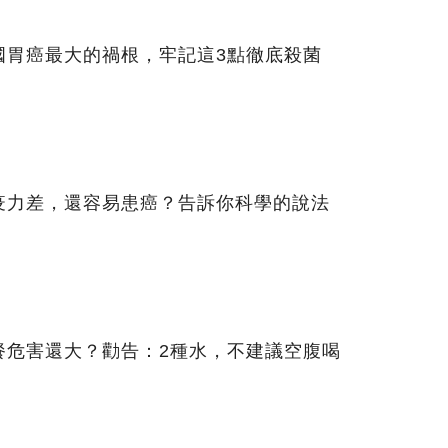
國胃癌最大的禍根，牢記這3點徹底殺菌
疫力差，還容易患癌？告訴你科學的說法
餐危害還大？勸告：2種水，不建議空腹喝