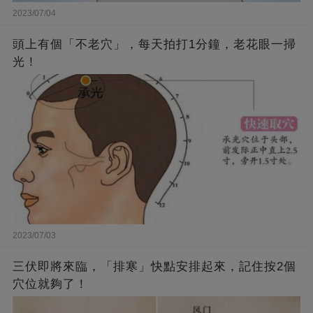
2023/07/04
頭上有個「不老穴」，每天拍打1分鐘，老花眼一掃
光！
2023/07/03
三伏即將來臨，「排寒」快點安排起來，記住按2個
穴位就夠了！