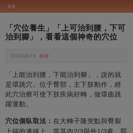
首頁
「穴位養生」「上可治到腰，下可
治到腳」，看看這個神奇的穴位
2023/06/13
檢舉
「上能治到腰，下能治到腳」，說的就
是環跳穴。位于臀部，主下肢動作，經
此穴治療可使下肢疾病好轉，做環曲跳
躍運動。
穴位側臥取法：
在大轉子隆突點與臀裂
上端的連線上，
當其內2/3與外1/3處，即