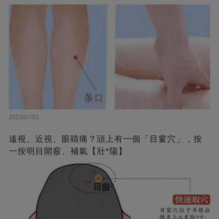
2023/07/03
遠視、近視、眼睛痛？頭上有一個「目窗穴」，按
一按明目開竅、補氣【壯*陽】