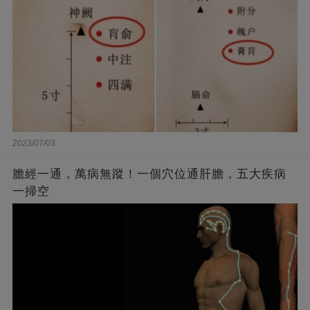
2023/07/03
膽經一通，萬病無蹤！一個穴位通肝膽，五大疾病
一掃空