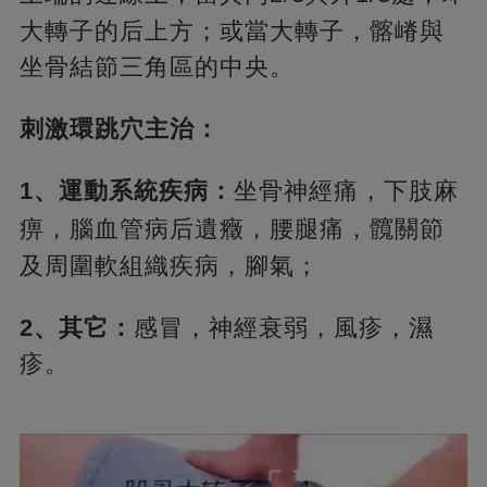
大轉子的后上方；或當大轉子，髂嵴與
坐骨結節三角區的中央。
刺激環跳穴主治：
1、運動系統疾病：
坐骨神經痛，下肢麻
痹，腦血管病后遺癥，腰腿痛，
髖關節
及周圍軟組織疾病，腳氣；
2、其它：
感冒，神經衰弱，風疹，濕
疹。