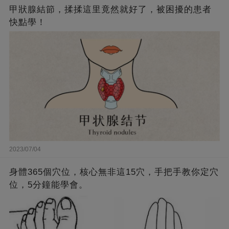
甲狀腺結節，揉揉這里竟然就好了，被困擾的患者
快點學！
2023/07/04
身體365個穴位，核心無非這15穴，手把手教你定穴
位，5分鐘能學會。