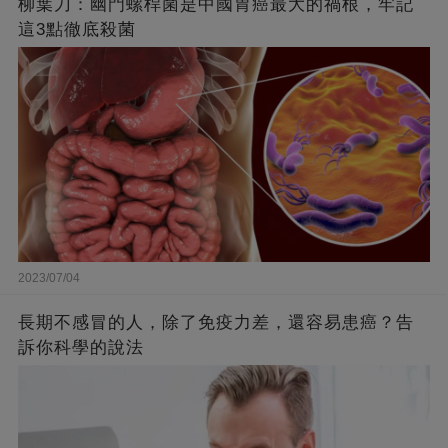
柳葉刀：幽門螺桿菌是中國胃癌最大的禍根，牢記
這3點徹底殺菌
2023/07/04
長期不感冒的人，除了免疫力差，還容易患癌？告
訴你科學的說法