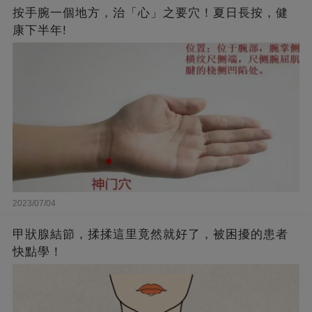
按手腕一個地方，治「心」之要穴！夏日長按，健
康下半年!
2023/07/04
甲狀腺結節，揉揉這里竟然就好了，被困擾的患者
快點學！