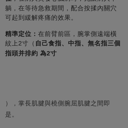
躺，在等待急救期間，配合按揉內關穴
可起到緩解疼痛的效果。
精準定位：
在前臂前區，腕掌側遠端橫
紋上2寸（
自己食指、中指、無名指三個
指頭并排約 為2寸
），掌長肌腱與橈側腕屈肌腱之間即
是。