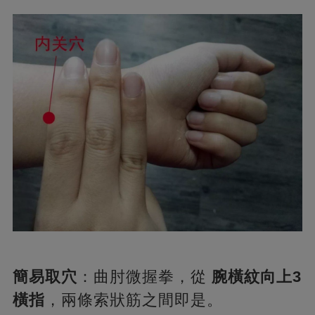
簡易取穴
：曲肘微握拳，從
腕橫紋向上3
橫指
，兩條索狀筋之間即是。