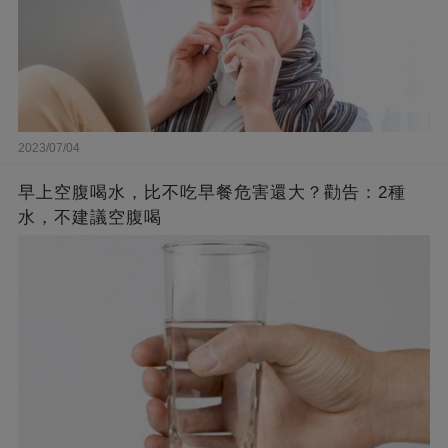
2023/07/04
早上空腹喝水，比不吃早餐危害還大？勸告：2種
水，不建議空腹喝