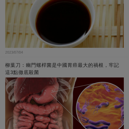
2023/07/04
柳葉刀：幽門螺桿菌是中國胃癌最大的禍根，牢記
這3點徹底殺菌