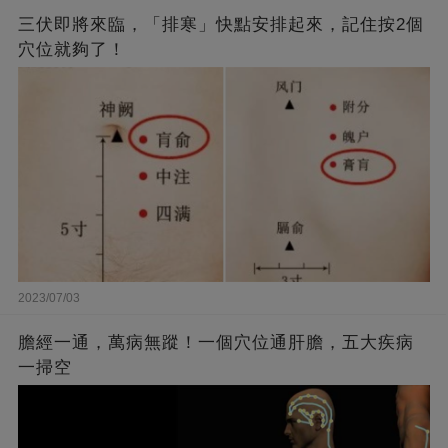
三伏即將來臨，「排寒」快點安排起來，記住按2個
穴位就夠了！
2023/07/03
膽經一通，萬病無蹤！一個穴位通肝膽，五大疾病
一掃空