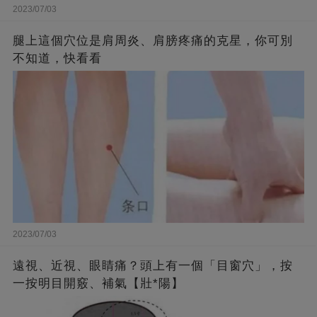
2023/07/03
腿上這個穴位是肩周炎、肩膀疼痛的克星，你可別
不知道，快看看
2023/07/03
遠視、近視、眼睛痛？頭上有一個「目窗穴」，按
一按明目開竅、補氣【壯*陽】