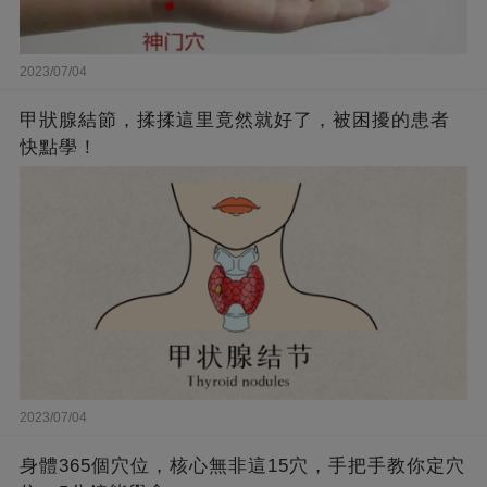
2023/07/04
甲狀腺結節，揉揉這里竟然就好了，被困擾的患者
快點學！
2023/07/04
身體365個穴位，核心無非這15穴，手把手教你定穴