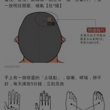
一按明目開竅、補氣【壯*陽】
2023/07/03
手上有一個很靈的「止咳點」，咳嗽、哮喘，肺不
好，每天揉按5分鐘，立刻見效