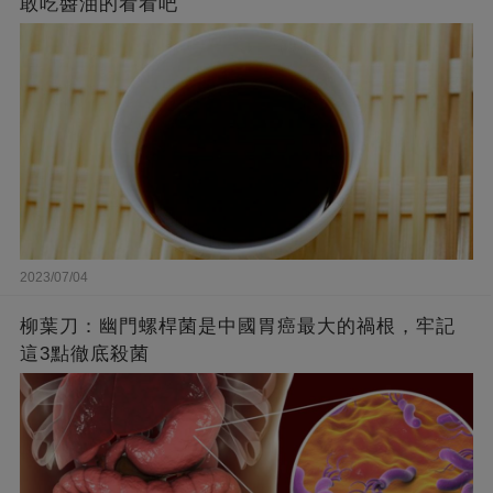
敢吃醬油的看看吧
2023/07/04
柳葉刀：幽門螺桿菌是中國胃癌最大的禍根，牢記
這3點徹底殺菌