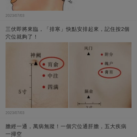
2023/07/03
三伏即將來臨，「排寒」快點安排起來，記住按2個
穴位就夠了！
2023/07/03
膽經一通，萬病無蹤！一個穴位通肝膽，五大疾病
一掃空