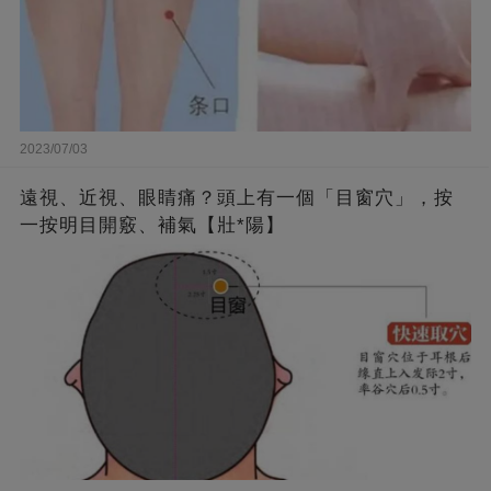
2023/07/03
遠視、近視、眼睛痛？頭上有一個「目窗穴」，按
一按明目開竅、補氣【壯*陽】