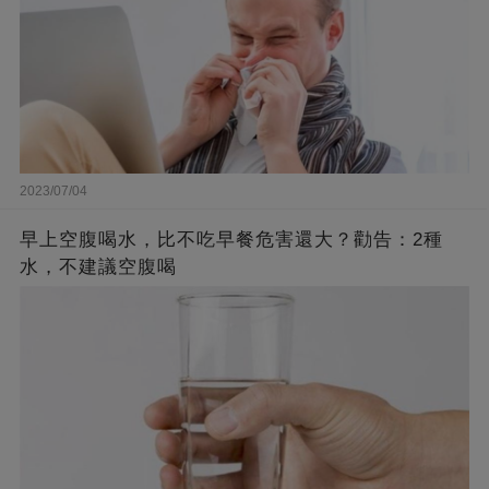
2023/07/04
早上空腹喝水，比不吃早餐危害還大？勸告：2種
水，不建議空腹喝