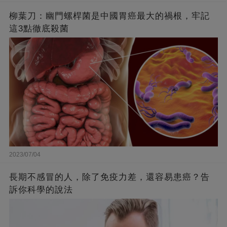
柳葉刀：幽門螺桿菌是中國胃癌最大的禍根，牢記
這3點徹底殺菌
2023/07/04
長期不感冒的人，除了免疫力差，還容易患癌？告
訴你科學的說法