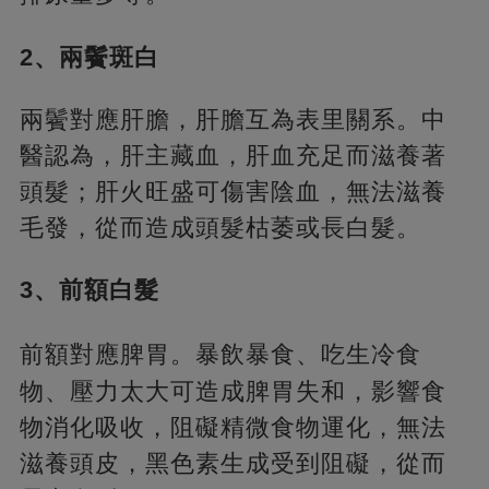
2、兩鬢斑白
兩鬢對應肝膽，肝膽互為表里關系。中
醫認為，肝主藏血，肝血充足而滋養著
頭髮；肝火旺盛可傷害陰血，無法滋養
毛發，從而造成頭髮枯萎或長白髮。
3、前額白髮
前額對應脾胃。
暴飲暴食、吃生冷食
物、壓力太大可造成脾胃失和，影響食
物消化吸收，阻礙精微食物運化，無法
滋養頭皮，黑色素生成受到阻礙，從而