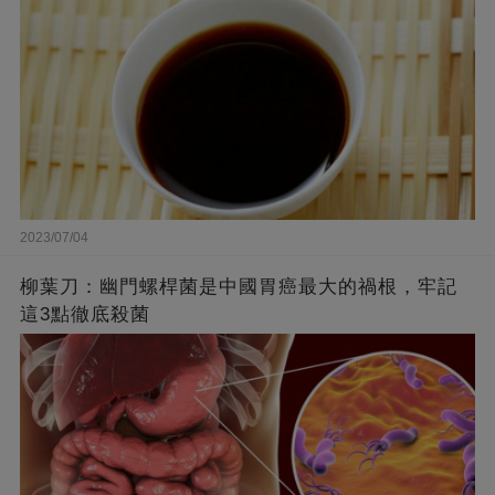
2023/07/04
柳葉刀：幽門螺桿菌是中國胃癌最大的禍根，牢記
這3點徹底殺菌