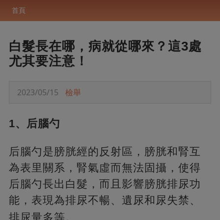
首頁
白髮長在哪，病就從哪來？這3處
尤其要注意！
2023/05/15
檢舉
1、后腦勺
后腦勺是膀胱經的反射區，膀胱和腎互
為表里關系，腎氣虛而無法固攝，使得
后腦勺長出白髮，而且影響膀胱排尿功
能，表現為排尿不暢、遺尿和尿失禁、
排尿量多等。