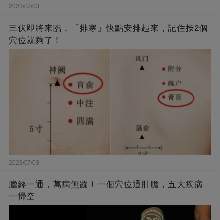
2023/07/03
三伏即將來臨，「排寒」快點安排起來，記住按2個
穴位就夠了！
2023/07/03
膽經一通，萬病無蹤！一個穴位通肝膽，五大疾病
一掃空