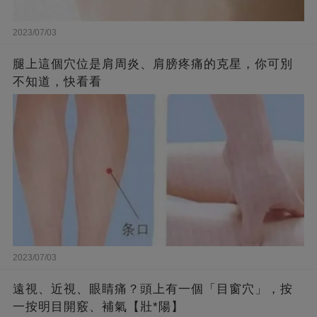
2023/07/03
腿上這個穴位是肩周炎、肩膀疼痛的克星，你可別
不知道，快看看
2023/07/03
遠視、近視、眼睛痛？頭上有一個「目窗穴」，按
一按明目開竅、補氣【壯*陽】