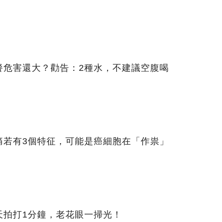
餐危害還大？勸告：2種水，不建議空腹喝
痛若有3個特征，可能是癌細胞在「作祟」
天拍打1分鐘，老花眼一掃光！