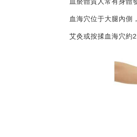
血瘀體質人常有身體
血海穴位于大腿內側
艾灸或按揉血海穴約