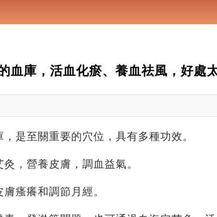
的血庫，活血化瘀、養血祛風，好處
庫，是至關重要的穴位，具有多種功效。
艾灸，營養皮膚，調血益氣。
皮膚瘙癢和調節月經。