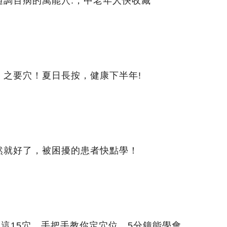
通調百病的萬能穴.，中老年人快收藏
」之要穴！夏日長按，健康下半年!
然就好了，被困擾的患者快點學！
非這15穴，手把手教你定穴位，5分鐘能學會。