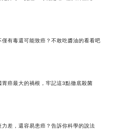
不僅有毒還可能致癌？不敢吃醬油的看看吧
國胃癌最大的禍根，牢記這3點徹底殺菌
疫力差，還容易患癌？告訴你科學的說法