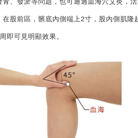
發青、發淤等問題，也可通過血海穴艾灸，活
，在股前區，髕底內側端上2寸，股內側肌隆
2周即可見明顯效果。